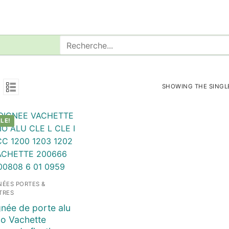
Rechercher
:
SHOWING THE SINGL
LE!
NÉES PORTES &
TRES
née de porte alu
io Vachette