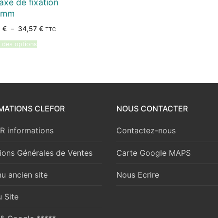
axe de fixation
 mm
Plage
6
€
–
34,57
€
TTC
de
prix :
 des options
27,66 €
à
34,57 €
MATIONS CLEFOR
NOUS CONTACTER
 informations
Contactez-nous
ions Générales de Ventes
Carte Google MAPS
u ancien site
Nous Ecrire
 Site