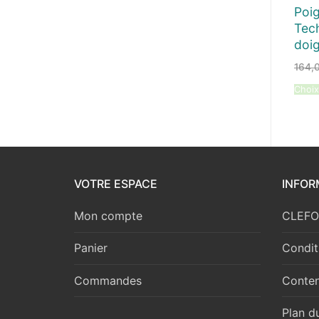
Poig
Tec
doig
164,
Choix
VOTRE ESPACE
INFOR
Mon compte
CLEFOR
Panier
Condit
Commandes
Conten
Plan du