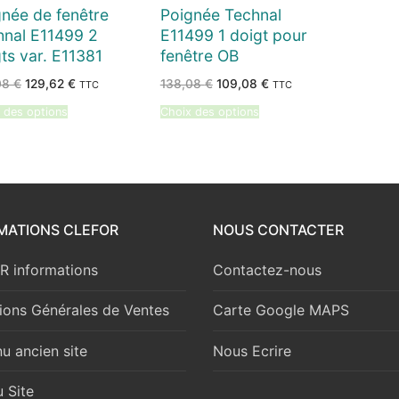
née de fenêtre
Poignée Technal
hnal E11499 2
E11499 1 doigt pour
ts var. E11381
fenêtre OB
Le
Le
Le
Le
08
€
129,62
€
138,08
€
109,08
€
TTC
TTC
prix
prix
prix
prix
initial
actuel
initial
actuel
 des options
Choix des options
était :
est :
était :
est :
164,08 €.
129,62 €.
138,08 €.
109,08 €.
MATIONS CLEFOR
NOUS CONTACTER
 informations
Contactez-nous
ions Générales de Ventes
Carte Google MAPS
u ancien site
Nous Ecrire
 Site