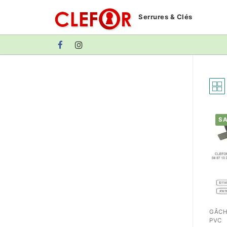
Aller
Serrures & Clés
au
contenu
SA
GÂCH
PVC