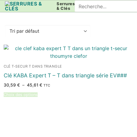
Aller
Rechercher
Serrures
& Clés
au
:
contenu
CLÉ T-SECUR T DANS TRIANGLE
Clé KABA Expert T – T dans triangle série EV###
Plage
30,59
€
–
45,61
€
TTC
de
prix :
Choix des options
30,59 €
à
45,61 €