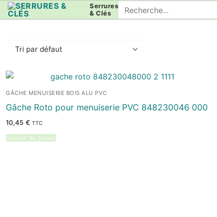
Aller
Rechercher
Serrures
& Clés
au
:
contenu
GÂCHE MENUISERIE BOIS ALU PVC
Gâche Roto pour menuiserie PVC 848230046 000
10,45
€
TTC
Ajouter au panier