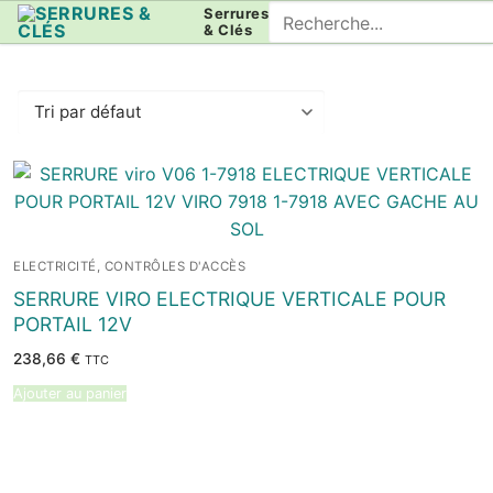
Aller
Rechercher
Serrures
& Clés
au
:
contenu
ELECTRICITÉ, CONTRÔLES D'ACCÈS
SERRURE VIRO ELECTRIQUE VERTICALE POUR
PORTAIL 12V
238,66
€
TTC
Ajouter au panier