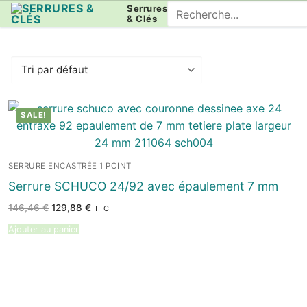
Aller
Rechercher
Serrures
& Clés
au
:
contenu
SALE!
SERRURE ENCASTRÉE 1 POINT
Serrure SCHUCO 24/92 avec épaulement 7 mm
Le
Le
146,46
€
129,88
€
TTC
prix
prix
initial
actuel
Ajouter au panier
était :
est :
146,46 €.
129,88 €.