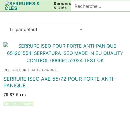
Aller
Rechercher
Serrures
& Clés
au
:
contenu
CLÉ T-SECUR T DANS TRIANGLE
SERRURE ISEO AXE 55/72 POUR PORTE ANTI-
PANIQUE
79,87
€
TTC
Ajouter au panier