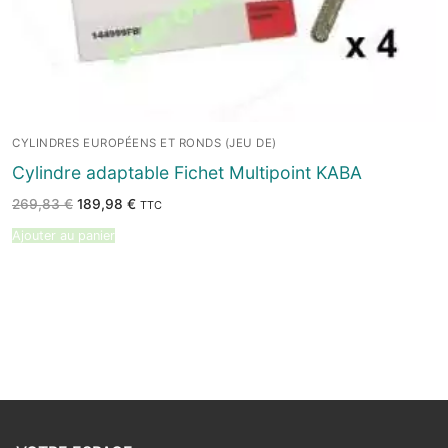
CYLINDRES EUROPÉENS ET RONDS (JEU DE)
Cylindre adaptable Fichet Multipoint KABA
Le
Le
269,83
€
189,98
€
TTC
prix
prix
initial
actuel
Ajouter au panier
était :
est :
269,83 €.
189,98 €.