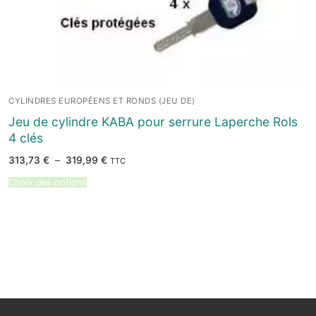
CYLINDRES EUROPÉENS ET RONDS (JEU DE)
Jeu de cylindre KABA pour serrure Laperche Rols
4 clés
Plage
313,73
€
–
319,99
€
TTC
de
prix :
Choix des options
313,73 €
à
319,99 €