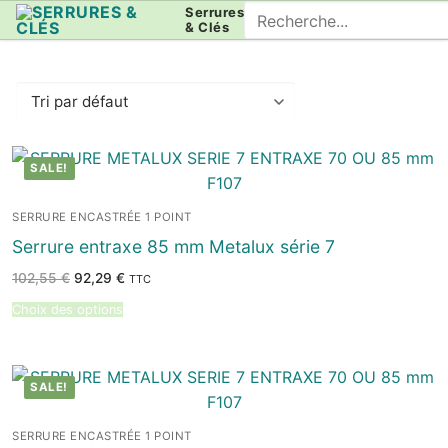
Aller
Rechercher
Serrures
& Clés
au
:
contenu
SALE!
SERRURE ENCASTRÉE 1 POINT
Serrure entraxe 85 mm Metalux série 7
Le
Le
102,55
€
92,29
€
TTC
prix
prix
initial
actuel
Choix des options
était :
est :
102,55 €.
92,29 €.
SALE!
SERRURE ENCASTRÉE 1 POINT