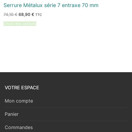
Serrure Métalux série 7 entraxe 70 mm
Le
Le
74,10
€
68,90
€
TTC
prix
prix
initial
actuel
Choix des options
était :
est :
74,10 €.
68,90 €.
VOTRE ESPACE
Mon compte
Panier
Commandes