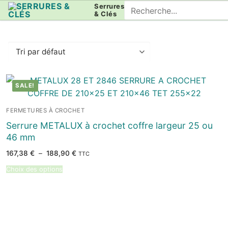
Aller
Rechercher
Serrures
& Clés
au
:
contenu
SALE!
FERMETURES À CROCHET
Serrure METALUX à crochet coffre largeur 25 ou
46 mm
Plage
167,38
€
–
188,90
€
TTC
de
prix :
Choix des options
167,38 €
à
188,90 €