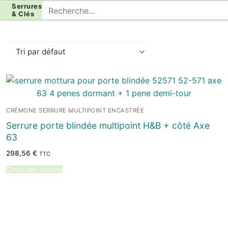
Aller
Rechercher
Serrures
& Clés
au
:
contenu
CRÉMONE SERRURE MULTIPOINT ENCASTRÉE
Serrure porte blindée multipoint H&B + côté Axe
63
298,56
€
TTC
Choix des options