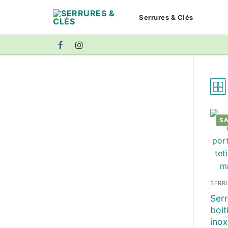
Aller
Serrures & Clés
au
contenu
SA
SERR
Serr
boit
inox