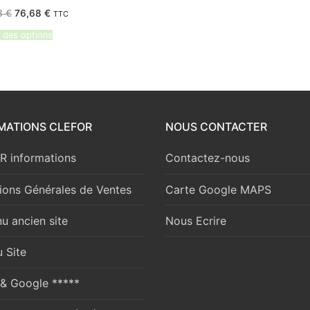
Le
Le
3
€
76,68
€
TTC
prix
prix
initial
actuel
 des options
était :
est :
90,23 €.
76,68 €.
MATIONS CLEFOR
NOUS CONTACTER
 informations
Contactez-nous
ions Générales de Ventes
Carte Google MAPS
u ancien site
Nous Ecrire
 Site
 & Google *****