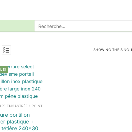
Rechercher
:
SHOWING THE SINGL
LE!
URE ENCASTRÉE 1 POINT
ure portillon
ier plastique +
 tétière 240×30