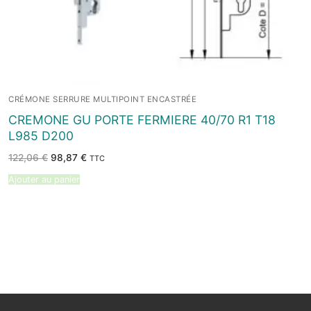
CRÉMONE SERRURE MULTIPOINT ENCASTRÉE
CREMONE GU PORTE FERMIERE 40/70 R1 T18
L985 D200
Le
Le
122,06
€
98,87
€
TTC
prix
prix
initial
actuel
Ajouter au panier
était :
est :
122,06 €.
98,87 €.