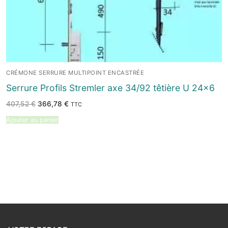
CRÉMONE SERRURE MULTIPOINT ENCASTRÉE
Serrure Profils Stremler axe 34/92 têtière U 24×6
Le
Le
407,52
€
366,78
€
TTC
prix
prix
initial
actuel
Ajouter au panier
était :
est :
407,52 €.
366,78 €.