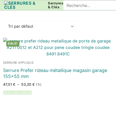
Aller
Rechercher
Serrures
& Clés
au
:
contenu
SALE!
SERRURE APPLIQUE
Serrure Prefer rideau métallique magasin garage
155×55 mm
Plage
47,51
€
–
53,20
€
TTC
de
prix :
Choix des options
47,51 €
à
53,20 €