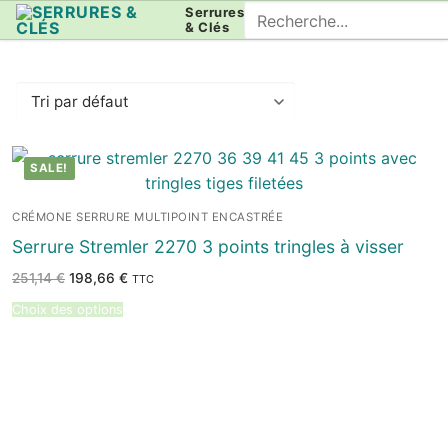
Aller
Rechercher
Serrures
& Clés
au
:
contenu
SALE!
CRÉMONE SERRURE MULTIPOINT ENCASTRÉE
Serrure Stremler 2270 3 points tringles à visser
Le
Le
251,14
€
198,66
€
TTC
prix
prix
initial
actuel
Choix des options
était :
est :
251,14 €.
198,66 €.