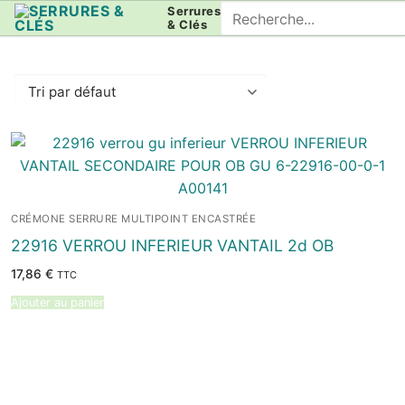
Aller
Rechercher
Serrures
& Clés
au
:
contenu
CRÉMONE SERRURE MULTIPOINT ENCASTRÉE
22916 VERROU INFERIEUR VANTAIL 2d OB
17,86
€
TTC
Ajouter au panier