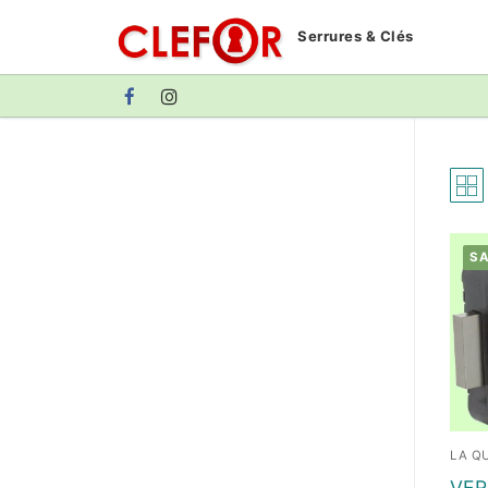
Aller
Serrures & Clés
au
contenu
SA
LA QU
VER