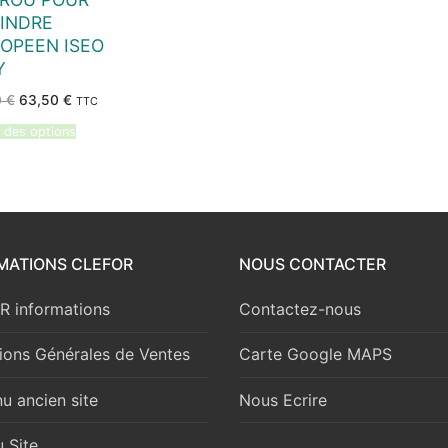
INDRE
OPEEN ISEO
Y
Le
Le
0
€
63,50
€
TTC
prix
prix
initial
actuel
 des options
était :
est :
72,70 €.
63,50 €.
MATIONS CLEFOR
NOUS CONTACTER
 informations
Contactez-nous
ions Générales de Ventes
Carte Google MAPS
u ancien site
Nous Ecrire
 Site