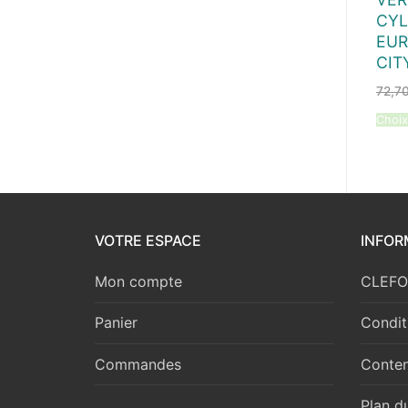
CYL
EUR
CIT
72,7
Choix
VOTRE ESPACE
INFOR
Mon compte
CLEFOR
Panier
Condit
Commandes
Conten
Plan du