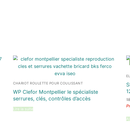
E
CHARIOT ROULETTE POUR COULISSANT
S
1
WP Clefor Montpellier le spécialiste
serrures, clés, contrôles d’accès
1
Lire la suite
Aj