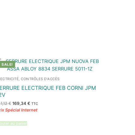
SALE!
LECTRICITÉ, CONTRÔLES D'ACCÈS
ERRURE ELECTRIQUE FEB CORNI JPM
2V
Le
Le
81,12
€
169,34
€
TTC
prix
prix
initial
actuel
était :
est :
181,12 €.
169,34 €.
outer au panier