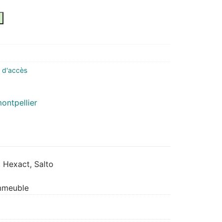
s d'accès
 Hexact, Salto
immeuble