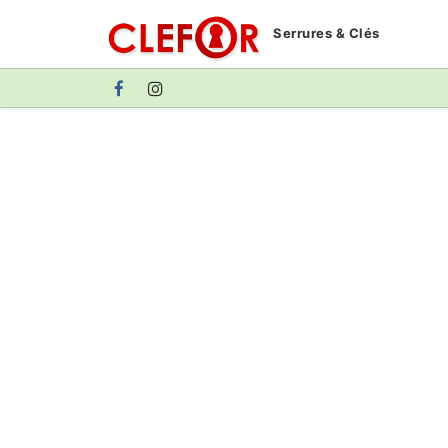
Aller
Serrures & Clés
au
contenu