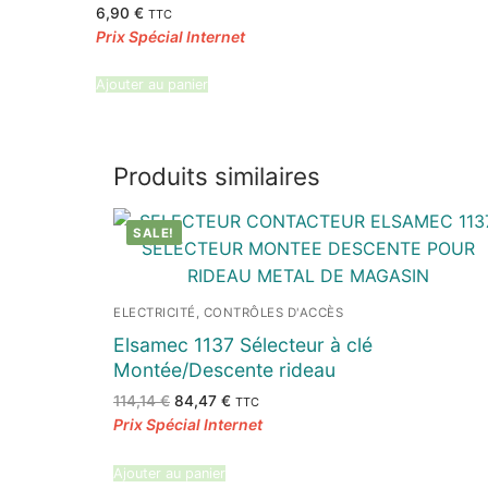
6,90
€
TTC
Ajouter au panier
Produits similaires
SALE!
ELECTRICITÉ, CONTRÔLES D'ACCÈS
Elsamec 1137 Sélecteur à clé
Montée/Descente rideau
Le
Le
114,14
€
84,47
€
TTC
prix
prix
initial
actuel
était :
est :
114,14 €.
84,47 €.
Ajouter au panier