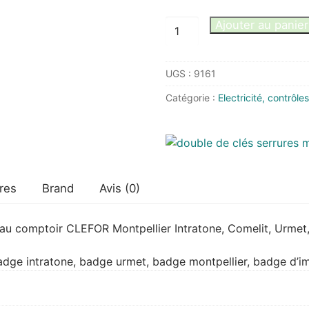
quantité
Ajouter au panier
de
Badge
UGS :
9161
copro
copié
Catégorie :
Electricité, contrôle
en
2
minutes
Intratone,
Comelit,
res
Brand
Avis (0)
Urmet
u comptoir CLEFOR Montpellier Intratone, Comelit, Urmet,
adge intratone, badge urmet, badge montpellier, badge d’