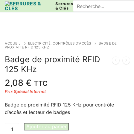
Aller
Rechercher
Serrures
& Clés
au
:
contenu
ACCUEIL
ELECTRICITÉ, CONTRÔLES D'ACCÈS
BADGE DE
PROXIMITÉ RFID 125 KHZ
Badge de proximité RFID
125 KHz
2,08
€
TTC
Badge de proximité RFID 125 KHz pour contrôle
d’accès et lecteur de badges
quantité
Ajouter au panier
de