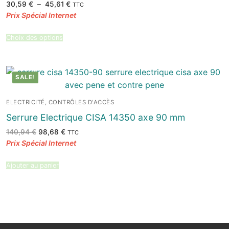
Plage
30,59
€
–
45,61
€
TTC
de
prix :
30,59 €
à
45,61 €
Choix des options
SALE!
ELECTRICITÉ, CONTRÔLES D'ACCÈS
Serrure Electrique CISA 14350 axe 90 mm
Le
Le
140,94
€
98,68
€
TTC
prix
prix
initial
actuel
était :
est :
140,94 €.
98,68 €.
Ajouter au panier