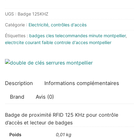
Badge
UGS :
Badge 125KHZ
de
proximité
Catégorie :
Electricité, contrôles d'accès
RFID
Étiquettes :
badges cles telecommandes minute montpellier
,
125
electrcite courant faible controle d'acces montpellier
KHz
Description
Informations complémentaires
Brand
Avis (0)
Badge de proximité RFID 125 KHz pour contrôle
d’accès et lecteur de badges
Poids
0,01 kg