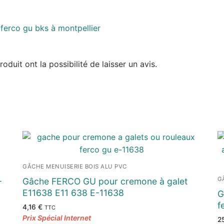
duit ont la possibilité de laisser un avis.
GÂCHE MENUISERIE BOIS ALU PVC
G
-
Gâche FERCO GU pour cremone à galet
E11638 E11 638 E-11638
G
f
4,16
€
TTC
2