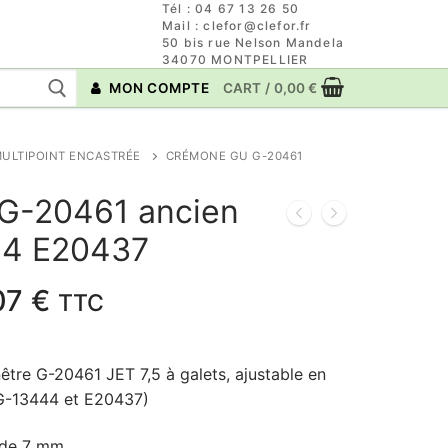
Tél : 04 67 13 26 50
Mail : clefor@clefor.fr
50 bis rue Nelson Mandela
34070 MONTPELLIER
MON COMPTE
CART
/
0,00
€
ULTIPOINT ENCASTRÉE
CRÉMONE GU G-20461
G-20461 ancien
44 E20437
Plage
07
€
TTC
de
prix :
re G-20461 JET 7,5 à galets, ajustable en
48,80 €
 G-13444 et E20437)
à
52,07 €
 de 7 mm