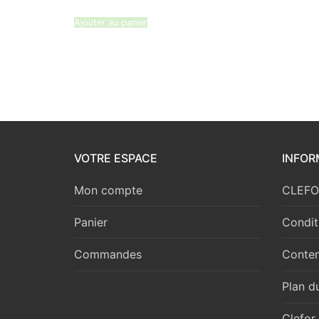
était :
est :
13,36 €.
12,68 €.
Ajouter au panier
VOTRE ESPACE
INFOR
Mon compte
CLEFOR
Panier
Condit
Commandes
Conten
Plan du
Clefor