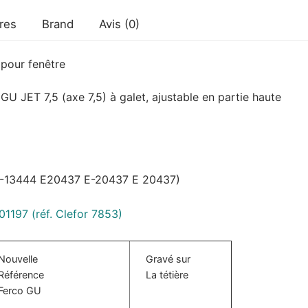
E20437
res
Brand
Avis (0)
pour fenêtre
 JET 7,5 (axe 7,5) à galet, ajustable en partie haute
 G-13444 E20437 E-20437 E 20437)
1197 (réf. Clefor 7853)
Nouvelle
Gravé sur
Référence
La tétière
Ferco GU