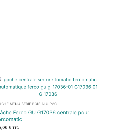
ÂCHE MENUISERIE BOIS ALU PVC
âche Ferco GU G17036 centrale pour
ercomatic
5,06
€
TTC