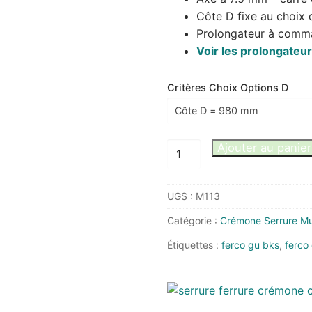
Côte D fixe au choix
Prolongateur à comm
Voir les prolongate
Critères Choix Options D
quantité
Ajouter au panier
de
Crémone
UGS :
M113
GU
G-
Catégorie :
Crémone Serrure Mul
20461
Étiquettes :
ferco gu bks
,
ferco
ancien
Ferco
G-
13444