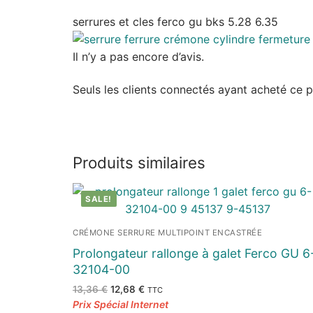
serrures et cles ferco gu bks 5.28 6.35
Il n’y a pas encore d’avis.
Seuls les clients connectés ayant acheté ce pro
Produits similaires
SALE!
CRÉMONE SERRURE MULTIPOINT ENCASTRÉE
Prolongateur rallonge à galet Ferco GU 6
32104-00
Le
Le
13,36
€
12,68
€
TTC
prix
prix
initial
actuel