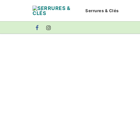
Aller
Serrures & Clés
au
contenu