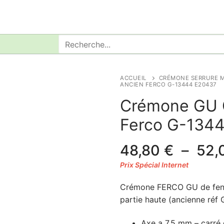
Rechercher
:
ACCUEIL
CRÉMONE SERRURE M
ANCIEN FERCO G-13444 E20437
Crémone GU 
Ferco G-134
48,80
€
–
52,
Crémone FERCO GU de fenêt
partie haute (ancienne réf
Axe a 7.5 mm – carré