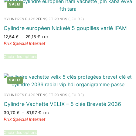
SALE!
CYLINDRES EUROPÉENS ET RONDS (JEU DE)
Cylindre européen Nickelé 5 goupilles varié IFAM
Plage
12,54
€
–
29,15
€
TTC
de
prix :
12,54 €
à
29,15 €
Choix des options
SALE!
CYLINDRES EUROPÉENS ET RONDS (JEU DE)
Cylindre Vachette VELIX – 5 clés Breveté 2036
Plage
30,70
€
–
81,97
€
TTC
de
prix :
30,70 €
à
81,97 €
Choix des options