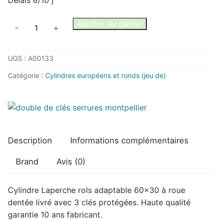
quantité
Ajouter au panier
-
+
de
Cylindre
UGS :
A00133
Laperche
Rols
Catégorie :
Cylindres européens et ronds (jeu de)
adaptable
roue
dentée
Description
Informations complémentaires
Brand
Avis (0)
Cylindre Laperche rols adaptable 60×30 à roue
dentée livré avec 3 clés protégées. Haute qualité
garantie 10 ans fabricant.