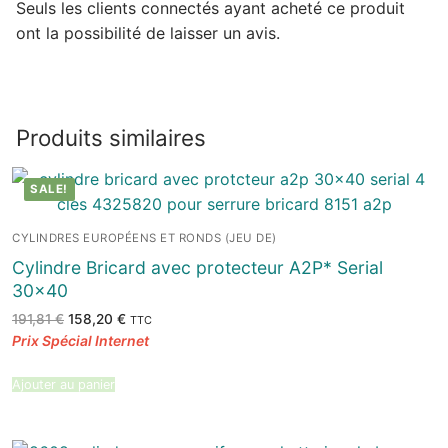
Seuls les clients connectés ayant acheté ce produit
ont la possibilité de laisser un avis.
Produits similaires
SALE!
CYLINDRES EUROPÉENS ET RONDS (JEU DE)
Cylindre Bricard avec protecteur A2P* Serial
30×40
Le
Le
191,81
€
158,20
€
TTC
prix
prix
initial
actuel
était :
est :
191,81 €.
158,20 €.
Ajouter au panier