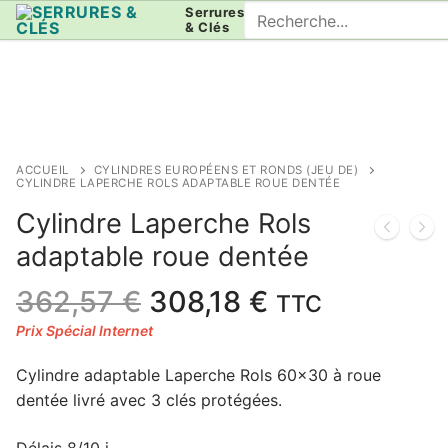
Aller
Rechercher
Serrures
& Clés
au
:
contenu
ACCUEIL
CYLINDRES EUROPÉENS ET RONDS (JEU DE)
CYLINDRE LAPERCHE ROLS ADAPTABLE ROUE DENTÉE
Cylindre Laperche Rols
adaptable roue dentée
Le
Le
362,57
€
308,18
€
TTC
prix
prix
initial
actuel
Cylindre adaptable Laperche Rols 60×30 à roue
était :
est :
dentée livré avec 3 clés protégées.
362,57 €.
308,18 €.
Délais 8/10 j