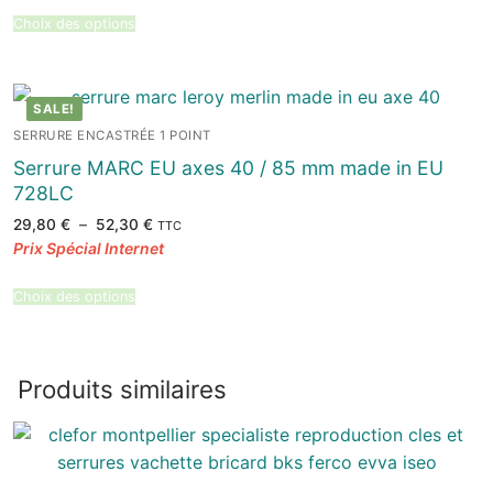
à
39,84 €
Choix des options
SALE!
SERRURE ENCASTRÉE 1 POINT
Serrure MARC EU axes 40 / 85 mm made in EU
728LC
Plage
29,80
€
–
52,30
€
TTC
de
prix :
29,80 €
à
52,30 €
Choix des options
Produits similaires