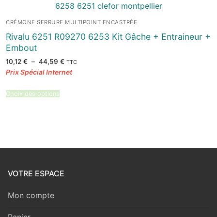
CRÉMONE SERRURE MULTIPOINT ENCASTRÉE
Rivalu 6251 R09270 6253 Kit Gâche + Entraineur +
Embout
Plage
10,12
€
–
44,59
€
TTC
de
prix :
10,12 €
à
44,59 €
Choix des options
VOTRE ESPACE
Mon compte
Panier