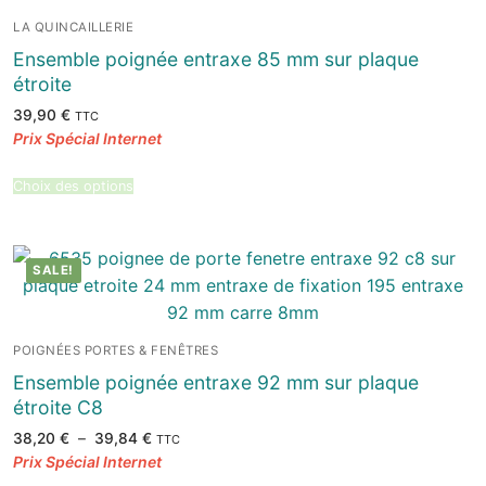
LA QUINCAILLERIE
Ensemble poignée entraxe 85 mm sur plaque
étroite
39,90
€
TTC
Choix des options
SALE!
POIGNÉES PORTES & FENÊTRES
Ensemble poignée entraxe 92 mm sur plaque
étroite C8
Plage
38,20
€
–
39,84
€
TTC
de
prix :
38,20 €