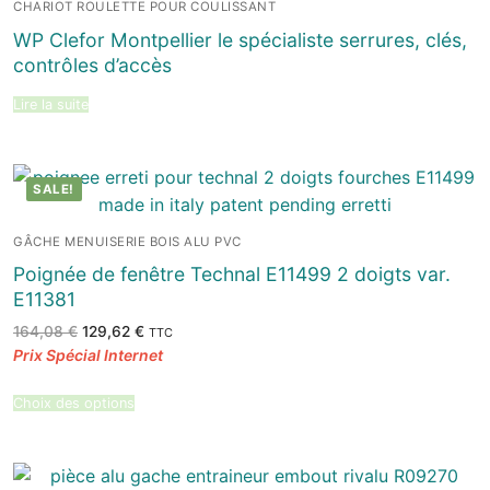
CHARIOT ROULETTE POUR COULISSANT
WP Clefor Montpellier le spécialiste serrures, clés,
contrôles d’accès
Lire la suite
SALE!
GÂCHE MENUISERIE BOIS ALU PVC
Poignée de fenêtre Technal E11499 2 doigts var.
E11381
Le
Le
164,08
€
129,62
€
TTC
prix
prix
initial
actuel
était :
est :
164,08 €.
129,62 €.
Choix des options