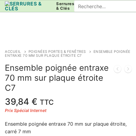
Aller
Rechercher
Serrures
& Clés
au
:
contenu
ACCUEIL
POIGNÉES PORTES & FENÊTRES
ENSEMBLE POIGNÉE
ENTRAXE 70 MM SUR PLAQUE ÉTROITE C7
Ensemble poignée entraxe
70 mm sur plaque étroite
C7
39,84
€
TTC
Ensemble poignée entraxe 70 mm sur plaque étroite,
carré 7 mm