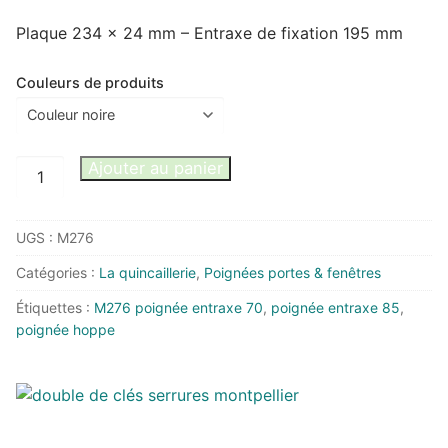
Plaque 234 x 24 mm – Entraxe de fixation 195 mm
Couleurs de produits
quantité
Ajouter au panier
de
Ensemble
UGS :
M276
poignée
entraxe
Catégories :
La quincaillerie
,
Poignées portes & fenêtres
70
Étiquettes :
M276 poignée entraxe 70
,
poignée entraxe 85
,
mm
poignée hoppe
sur
plaque
étroite
C7