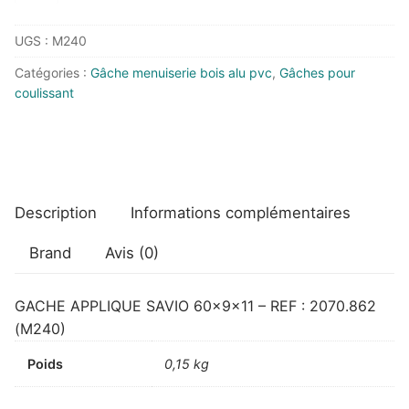
GACHE
UGS :
M240
APPLIQUE
SAVIO
Catégories :
Gâche menuiserie bois alu pvc
,
Gâches pour
60x9x11
coulissant
-
REF
:
2070.862
Description
Informations complémentaires
Brand
Avis (0)
GACHE APPLIQUE SAVIO 60x9x11 – REF : 2070.862
(M240)
Poids
0,15 kg