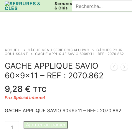
Aller
Rechercher
Serrures
& Clés
au
:
contenu
ACCUEIL
GÂCHE MENUISERIE BOIS ALU PVC
GÂCHES POUR
COULISSANT
GACHE APPLIQUE SAVIO 60X9X11 – REF : 2070.862
GACHE APPLIQUE SAVIO
60x9x11 – REF : 2070.862
9,28
€
TTC
GACHE APPLIQUE SAVIO 60x9x11 – REF : 2070.862
quantité
Ajouter au panier
de