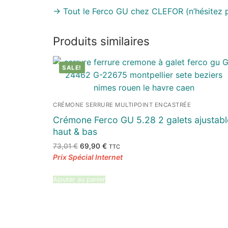
-> Tout le Ferco GU chez CLEFOR (n’hésitez p
Produits similaires
SALE!
CRÉMONE SERRURE MULTIPOINT ENCASTRÉE
Crémone Ferco GU 5.28 2 galets ajustabl
haut & bas
Le
Le
73,01
€
69,90
€
TTC
prix
prix
initial
actuel
était :
est :
73,01 €.
69,90 €.
Ajouter au panier