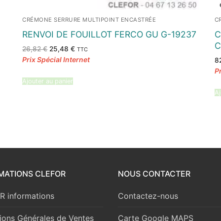
CRÉMONE SERRURE MULTIPOINT ENCASTRÉE
C
RENVOI DE FOUILLOT FERCO GU G-19237
C
C
Le
Le
26,82
€
25,48
€
TTC
prix
prix
8
initial
actuel
était :
est :
26,82 €.
25,48 €.
Ajouter au panier
Aj
MATIONS CLEFOR
NOUS CONTACTER
 informations
Contactez-nous
ions Générales de Ventes
Carte Google MAPS