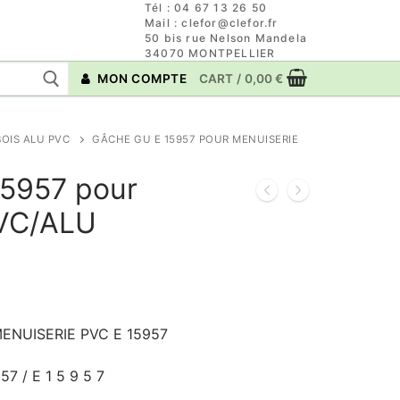
Tél : 04 67 13 26 50
Mail : clefor@clefor.fr
50 bis rue Nelson Mandela
34070 MONTPELLIER
MON COMPTE
CART
/
0,00
€
OIS ALU PVC
GÂCHE GU E 15957 POUR MENUISERIE
5957 pour
PVC/ALU
NUISERIE PVC E 15957
57 / E 1 5 9 5 7