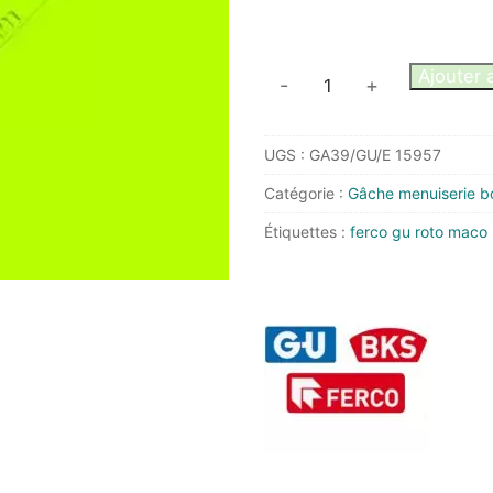
quantité
Ajouter 
-
+
de
Gâche
UGS :
GA39/GU/E 15957
GU
E
Catégorie :
Gâche menuiserie bo
15957
Étiquettes :
ferco gu roto maco 
pour
menuiserie
PVC/ALU