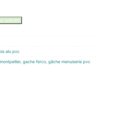
au panier
is alu pvc
montpellier
,
gache ferco
,
gâche menuiserie pvc