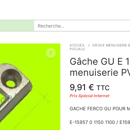
Rechercher
:
ACCUEIL
GÂCHE MENUISERIE B
PVC/ALU
Gâche GU E 1
menuiserie 
🔍
9,91
€
TTC
GACHE FERCO GU POUR ME
E-15957 0 1150 1100 / E159