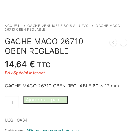
ACCUEIL
GÂCHE MENUISERIE BOIS ALU PVC
GACHE MACO
26710 OBEN REGLABLE
GACHE MACO 26710
OBEN REGLABLE
14,64
€
TTC
GACHE MACO 26710 OBEN REGLABLE 80 x 17 mm
quantité
Ajouter au panier
de
GACHE
UGS :
GA64
MACO
26710
Catégorie :
Gâche menuiserie bois alu pvc