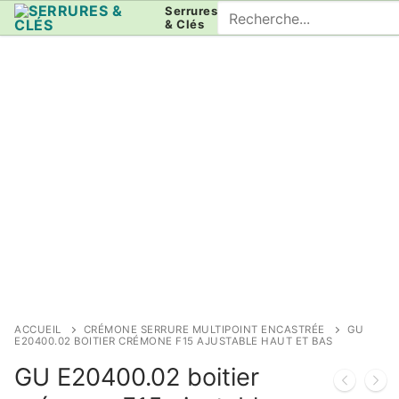
Aller
Rechercher
Serrures
& Clés
au
:
contenu
ACCUEIL
CRÉMONE SERRURE MULTIPOINT ENCASTRÉE
GU
E20400.02 BOITIER CRÉMONE F15 AJUSTABLE HAUT ET BAS
GU E20400.02 boitier