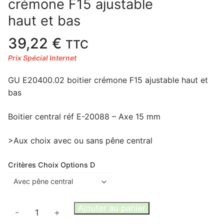
crémone F15 ajustable
haut et bas
39,22
€
TTC
GU E20400.02 boitier crémone F15 ajustable haut et
bas
Boitier central réf E-20088 – Axe 15 mm
>Aux choix avec ou sans pêne central
Critères Choix Options D
quantité
Ajouter au panier
-
+
de