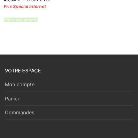
TTC
5.00
de
sur 5
prix :
43,94 €
à
51,38 €
Choix des options
VOTRE ESPACE
Mon compte
Panier
Commandes