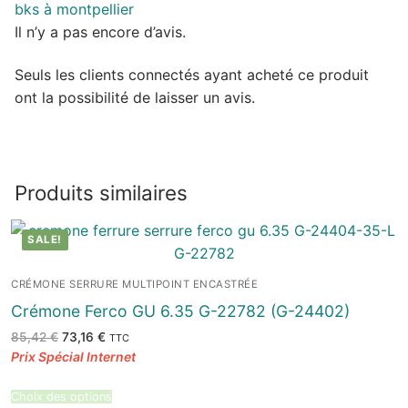
Il n’y a pas encore d’avis.
Seuls les clients connectés ayant acheté ce produit
ont la possibilité de laisser un avis.
Produits similaires
SALE!
CRÉMONE SERRURE MULTIPOINT ENCASTRÉE
Crémone Ferco GU 6.35 G-22782 (G-24402)
Le
Le
85,42
€
73,16
€
TTC
prix
prix
initial
actuel
était :
est :
85,42 €.
73,16 €.
Choix des options