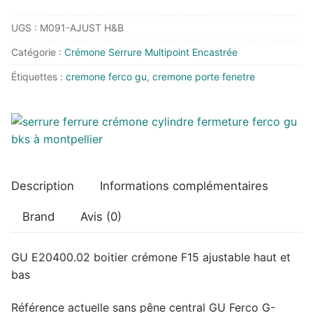
GU
UGS :
M091-AJUST H&B
E20400.02
boitier
Catégorie :
Crémone Serrure Multipoint Encastrée
crémone
Étiquettes :
cremone ferco gu
,
cremone porte fenetre
F15
ajustable
haut
et
bas
Description
Informations complémentaires
Brand
Avis (0)
GU E20400.02 boitier crémone F15 ajustable haut et
bas
Référence actuelle sans pêne central GU Ferco G-