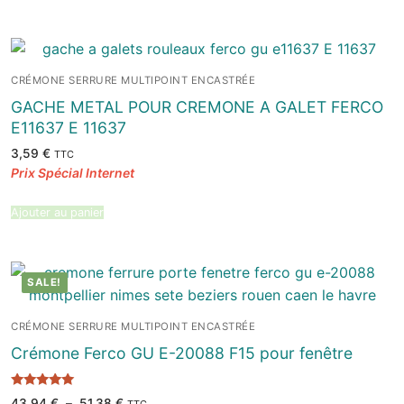
CRÉMONE SERRURE MULTIPOINT ENCASTRÉE
GACHE METAL POUR CREMONE A GALET FERCO
E11637 E 11637
3,59
€
TTC
Ajouter au panier
SALE!
CRÉMONE SERRURE MULTIPOINT ENCASTRÉE
Crémone Ferco GU E-20088 F15 pour fenêtre
Note
Plage
43,94
€
–
51,38
€