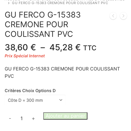
GU FERCO G-15383 CREMONE POUR COULISSANT PVC
GU FERCO G-15383
CREMONE POUR
COULISSANT PVC
Plage
38,60
€
–
45,28
€
TTC
de
prix :
GU FERCO G-15383 CREMONE POUR COULISSANT
38,60 €
PVC
à
45,28 €
Critères Choix Options D
quantité
Ajouter au panier
-
+
de
GU