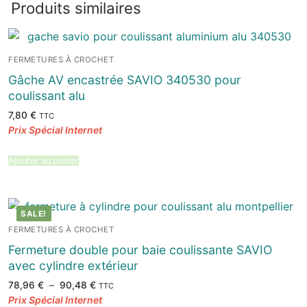
Produits similaires
FERMETURES À CROCHET
Gâche AV encastrée SAVIO 340530 pour
coulissant alu
7,80
€
TTC
Ajouter au panier
SALE!
FERMETURES À CROCHET
Fermeture double pour baie coulissante SAVIO
avec cylindre extérieur
Plage
78,96
€
–
90,48
€
TTC
de
prix :