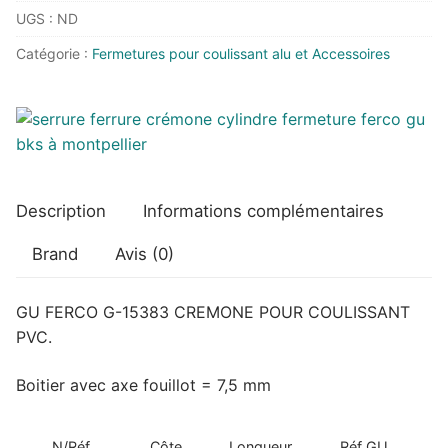
UGS :
ND
FERCO
G-
Catégorie :
Fermetures pour coulissant alu et Accessoires
15383
CREMONE
POUR
COULISSANT
PVC
Description
Informations complémentaires
Brand
Avis (0)
GU FERCO G-15383 CREMONE POUR COULISSANT
PVC.
Boitier avec axe fouillot = 7,5 mm
N/Réf
Côte
Longueur
Réf GU