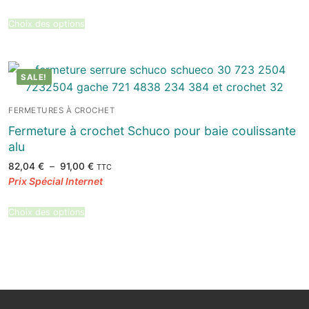
78,96 €
à
90,48 €
Choix des options
SALE!
FERMETURES À CROCHET
Fermeture à crochet Schuco pour baie coulissante
alu
Plage
82,04
€
–
91,00
€
TTC
de
prix :
82,04 €
à
91,00 €
Choix des options