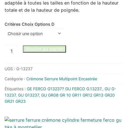
adaptée à toutes les tailles en fonction de la hauteur
62,56 €
totale et de la hauteur de poignée.
Critères Choix Options D
quantité
Ajouter au panier
de
GU
UGS :
G-13237
G13237
crémone
Catégorie :
Crémone Serrure Multipoint Encastrée
pour
Étiquettes :
GE FERCO G13237? GU FERCO G.13237.
,
GU G-
fenêtre
13237
,
GU G13237
,
GU GR08 GR 10 GR11 GR12 GR13 GR20
axe
GR21 GR23
7.5
mm
à
galets