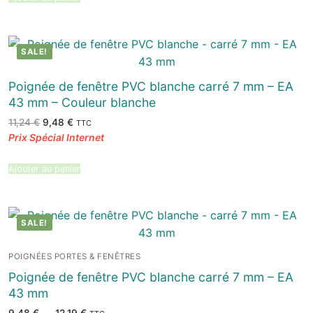
SALE!
Poignée de fenêtre PVC blanche carré 7 mm – EA
43 mm – Couleur blanche
Le
Le
11,24
€
9,48
€
TTC
prix
prix
initial
actuel
était :
est :
11,24 €.
9,48 €.
Ajouter au panier
SALE!
POIGNÉES PORTES & FENÊTRES
Poignée de fenêtre PVC blanche carré 7 mm – EA
43 mm
Plage