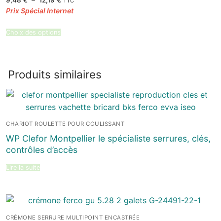
9,48
€
–
12,19
€
TTC
de
prix :
9,48 €
à
12,19 €
Choix des options
Produits similaires
CHARIOT ROULETTE POUR COULISSANT
WP Clefor Montpellier le spécialiste serrures, clés,
contrôles d’accès
Lire la suite
CRÉMONE SERRURE MULTIPOINT ENCASTRÉE