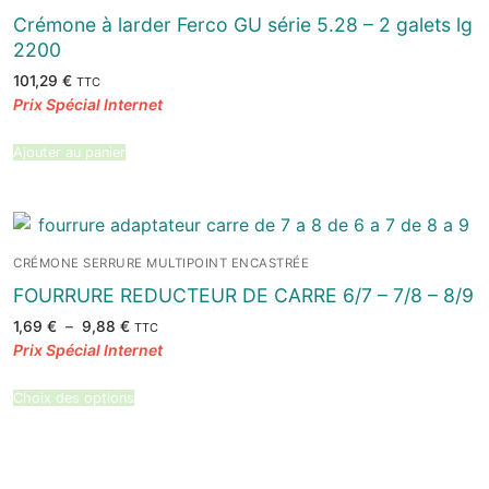
Crémone à larder Ferco GU série 5.28 – 2 galets lg
2200
101,29
€
TTC
Ajouter au panier
CRÉMONE SERRURE MULTIPOINT ENCASTRÉE
FOURRURE REDUCTEUR DE CARRE 6/7 – 7/8 – 8/9
Plage
1,69
€
–
9,88
€
TTC
de
prix :
1,69 €
à
9,88 €
Choix des options