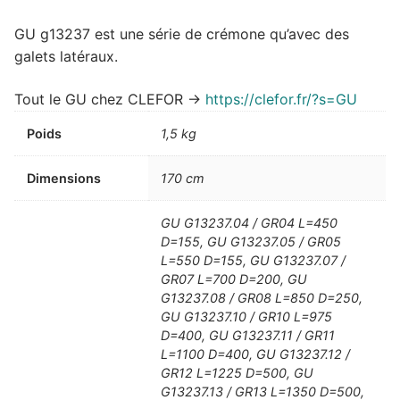
GU g13237 est une série de crémone qu’avec des
galets latéraux.
Tout le GU chez CLEFOR ->
https://clefor.fr/?s=GU
Poids
1,5 kg
Dimensions
170 cm
GU G13237.04 / GR04 L=450
D=155, GU G13237.05 / GR05
L=550 D=155, GU G13237.07 /
GR07 L=700 D=200, GU
G13237.08 / GR08 L=850 D=250,
GU G13237.10 / GR10 L=975
D=400, GU G13237.11 / GR11
L=1100 D=400, GU G13237.12 /
GR12 L=1225 D=500, GU
G13237.13 / GR13 L=1350 D=500,