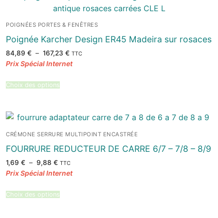
POIGNÉES PORTES & FENÊTRES
Poignée Karcher Design ER45 Madeira sur rosaces
Plage
84,89
€
–
167,23
€
TTC
de
prix :
84,89 €
à
167,23 €
Choix des options
CRÉMONE SERRURE MULTIPOINT ENCASTRÉE
FOURRURE REDUCTEUR DE CARRE 6/7 – 7/8 – 8/9
Plage
1,69
€
–
9,88
€
TTC
de
prix :
1,69 €
à
9,88 €
Choix des options