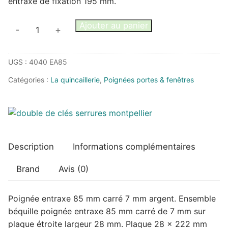
entraxe de fixation 195 mm.
quantité
Ajouter au panier
-
+
de
Poignée
UGS :
4040 EA85
entraxe
85
Catégories :
La quincaillerie
,
Poignées portes & fenêtres
mm
carré
7
argent
Description
Informations complémentaires
Brand
Avis (0)
Poignée entraxe 85 mm carré 7 mm argent. Ensemble
béquille poignée entraxe 85 mm carré de 7 mm sur
plaque étroite largeur 28 mm. Plaque 28 x 222 mm