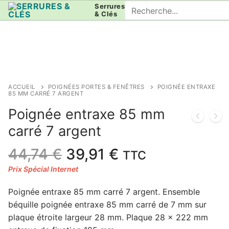
Aller
Rechercher
Serrures
& Clés
au
:
contenu
ACCUEIL
POIGNÉES PORTES & FENÊTRES
POIGNÉE ENTRAXE
85 MM CARRÉ 7 ARGENT
Poignée entraxe 85 mm
carré 7 argent
Le
Le
44,74
€
39,91
€
TTC
prix
prix
initial
actuel
Poignée entraxe 85 mm carré 7 argent. Ensemble
était :
est :
béquille poignée entraxe 85 mm carré de 7 mm sur
44,74 €.
39,91 €.
plaque étroite largeur 28 mm. Plaque 28 x 222 mm