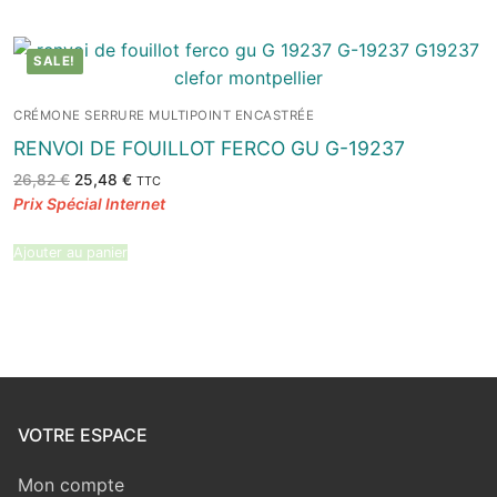
SALE!
CRÉMONE SERRURE MULTIPOINT ENCASTRÉE
RENVOI DE FOUILLOT FERCO GU G-19237
Le
Le
26,82
€
25,48
€
TTC
prix
prix
initial
actuel
était :
est :
26,82 €.
25,48 €.
Ajouter au panier
VOTRE ESPACE
Mon compte