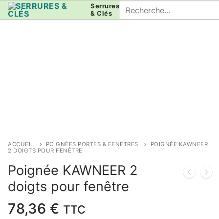
Aller
Rechercher
Serrures
& Clés
au
:
contenu
ACCUEIL
POIGNÉES PORTES & FENÊTRES
POIGNÉE KAWNEER
2 DOIGTS POUR FENÊTRE
Poignée KAWNEER 2
doigts pour fenêtre
78,36
€
TTC