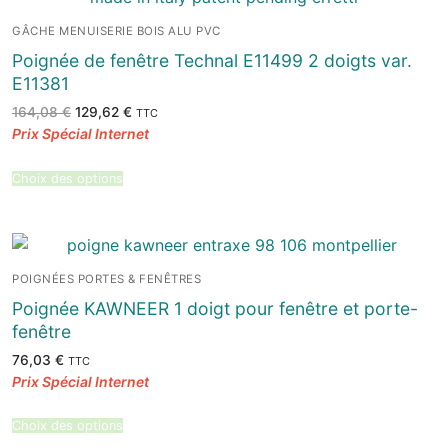
GÂCHE MENUISERIE BOIS ALU PVC
Poignée de fenêtre Technal E11499 2 doigts var.
E11381
Le
Le
164,08
€
129,62
€
TTC
prix
prix
initial
actuel
était :
est :
164,08 €.
129,62 €.
Choix des options
POIGNÉES PORTES & FENÊTRES
Poignée KAWNEER 1 doigt pour fenêtre et porte-
fenêtre
76,03
€
TTC
Choix des options