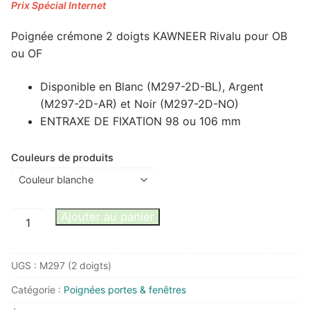
Poignée crémone 2 doigts KAWNEER Rivalu pour OB
ou OF
Disponible en Blanc (M297-2D-BL), Argent
(M297-2D-AR) et Noir (M297-2D-NO)
ENTRAXE DE FIXATION 98 ou 106 mm
Couleurs de produits
quantité
Ajouter au panier
de
Poignée
UGS :
M297 (2 doigts)
KAWNEER
2
Catégorie :
Poignées portes & fenêtres
doigts