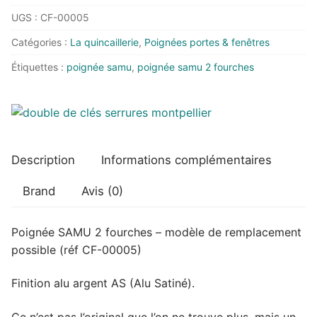
Poignée
UGS :
CF-00005
SAMU
2
Catégories :
La quincaillerie
,
Poignées portes & fenêtres
fourches
Étiquettes :
poignée samu
,
poignée samu 2 fourches
-
modèle
de
remplacement
Description
Informations complémentaires
Brand
Avis (0)
Poignée SAMU 2 fourches – modèle de remplacement
possible (réf CF-00005)
Finition alu argent AS (Alu Satiné).
Ce n’est pas l’original que l’on ne trouve plus, mais un