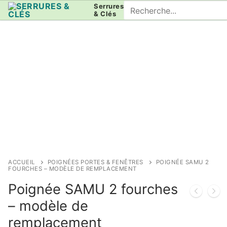
Aller
Rechercher
Serrures
& Clés
au
:
contenu
ACCUEIL
POIGNÉES PORTES & FENÊTRES
POIGNÉE SAMU 2
FOURCHES – MODÈLE DE REMPLACEMENT
Poignée SAMU 2 fourches
– modèle de
remplacement