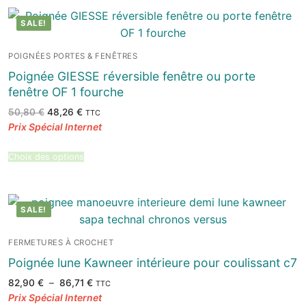
SALE!
POIGNÉES PORTES & FENÊTRES
Poignée GIESSE réversible fenêtre ou porte
fenêtre OF 1 fourche
Le
Le
50,80
€
48,26
€
TTC
prix
prix
initial
actuel
était :
est :
50,80 €.
48,26 €.
Choix des options
SALE!
FERMETURES À CROCHET
Poignée lune Kawneer intérieure pour coulissant c7
Plage
82,90
€
–
86,71
€
TTC
de
prix :