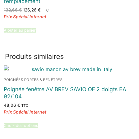
remplacement
Le
Le
132,66
€
126,26
€
TTC
prix
prix
initial
actuel
était :
est :
132,66 €.
126,26 €.
Ajouter au panier
Produits similaires
POIGNÉES PORTES & FENÊTRES
Poignée fenêtre AV BREV SAVIO OF 2 doigts EA
92/104
48,06
€
TTC
Choix des options