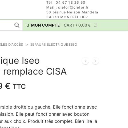
Tél : 04 67 13 26 50
Mail : clefor@clefor.fr
50 bis rue Nelson Mandela
34070 MONTPELLIER
MON COMPTE
CART
/
0,00
€
ÔLES D'ACCÈS
SERRURE ELECTRIQUE ISEO
rique Iseo
v remplace CISA
Le
9
€
TTC
prix
actuel
ersible droite ou gauche. Elle fonctionne avec
est :
ission. Elle peut fonctionner avec bouton
 €.
139,99 €.
ur aux choix. Produit très complet. Bien lire la