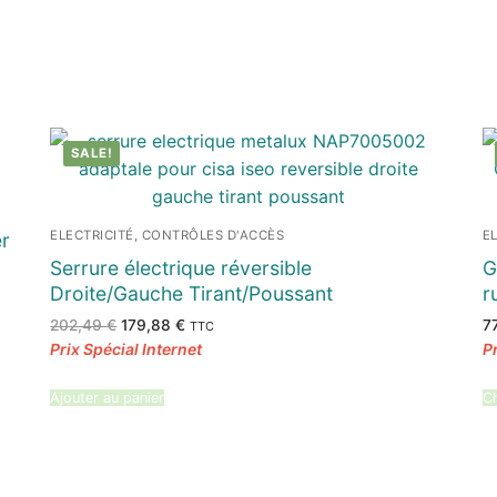
SALE!
ELECTRICITÉ, CONTRÔLES D'ACCÈS
E
r
Serrure électrique réversible
G
Droite/Gauche Tirant/Poussant
r
Le
Le
202,49
€
179,88
€
7
TTC
prix
prix
initial
actuel
était :
est :
202,49 €.
179,88 €.
Ajouter au panier
Ch