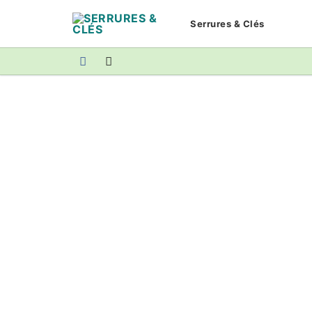
Aller
Serrures & Clés
au
contenu