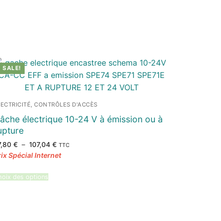
SALE!
LECTRICITÉ, CONTRÔLES D'ACCÈS
âche électrique 10-24 V à émission ou à
upture
Plage
7,80
€
–
107,04
€
TTC
de
prix :
77,80 €
à
107,04 €
oix des options