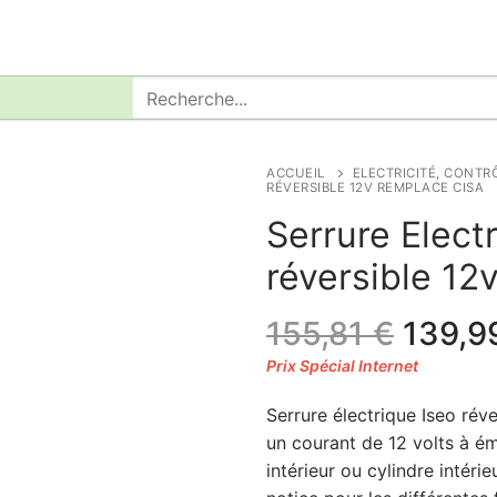
Rechercher
:
ACCUEIL
ELECTRICITÉ, CONTR
RÉVERSIBLE 12V REMPLACE CISA
Serrure Elect
réversible 12
Le
155,81
€
139,9
prix
initial
Serrure électrique Iseo rév
était :
un courant de 12 volts à ém
155,81
intérieur ou cylindre intérie