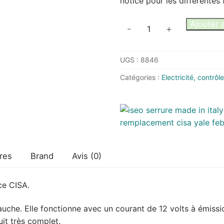
notice pour les différentes 
quantité
Ajouter 
-
+
de
Serrure
UGS :
8846
Electrique
Iseo
Catégories :
Electricité, contrôl
réversible
12v
remplace
CISA
res
Brand
Avis (0)
ce CISA.
gauche. Elle fonctionne avec un courant de 12 volts à émiss
uit très complet.