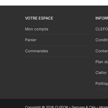
VOTRE ESPACE
INFOR
Mon compte
CLEFOR
Panier
Condit
Commandes
Conten
Plan du
Clefor
Politi
Copyright © 2026 CLEFOR – Serrures & Clés – Montp