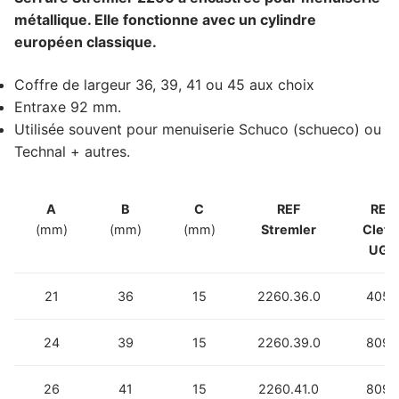
métallique. Elle fonctionne avec un cylindre
européen classique.
Coffre de largeur 36, 39, 41 ou 45 aux choix
Entraxe 92 mm.
Utilisée souvent pour menuiserie Schuco (schueco) ou
Technal + autres.
A
B
C
REF
REF
(mm)
(mm)
(mm)
Stremler
Clefo
UGS
21
36
15
2260.36.0
4050
24
39
15
2260.39.0
8096
26
41
15
2260.41.0
8095