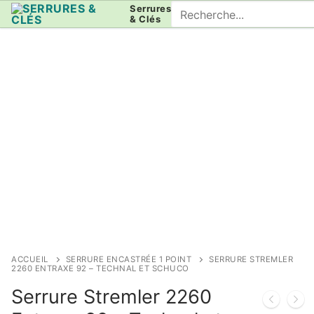
Aller
Rechercher
Serrures
& Clés
au
:
contenu
ACCUEIL
SERRURE ENCASTRÉE 1 POINT
SERRURE STREMLER
2260 ENTRAXE 92 – TECHNAL ET SCHUCO
Serrure Stremler 2260