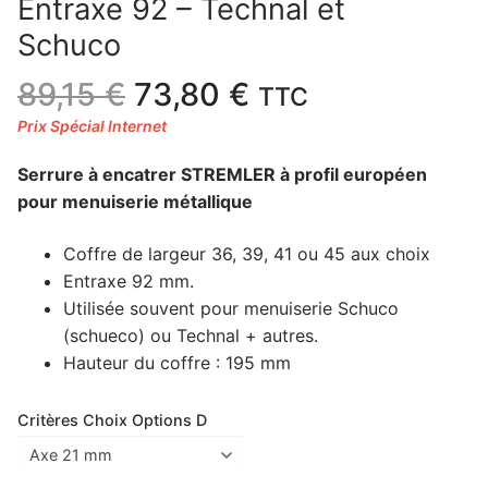
Entraxe 92 – Technal et
Schuco
Le
Le
89,15
€
73,80
€
TTC
prix
prix
initial
actuel
Serrure à encatrer STREMLER à profil européen
était :
est :
pour menuiserie métallique
89,15 €.
73,80 €.
Coffre de largeur 36, 39, 41 ou 45 aux choix
Entraxe 92 mm.
Utilisée souvent pour menuiserie Schuco
(schueco) ou Technal + autres.
Hauteur du coffre : 195 mm
Critères Choix Options D