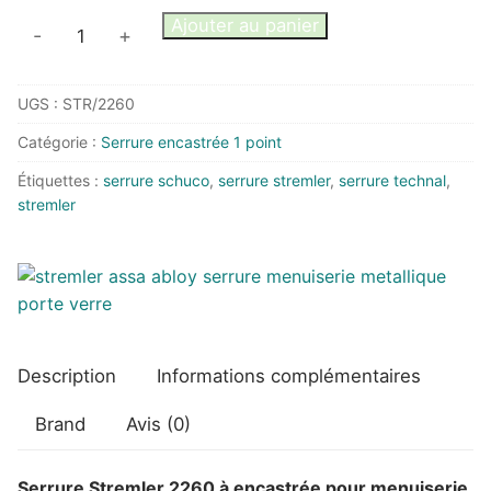
quantité
Ajouter au panier
-
+
de
Serrure
UGS :
STR/2260
Stremler
2260
Catégorie :
Serrure encastrée 1 point
Entraxe
Étiquettes :
serrure schuco
,
serrure stremler
,
serrure technal
,
92
stremler
-
Technal
et
Schuco
Description
Informations complémentaires
Brand
Avis (0)
Serrure Stremler 2260 à encastrée pour menuiserie