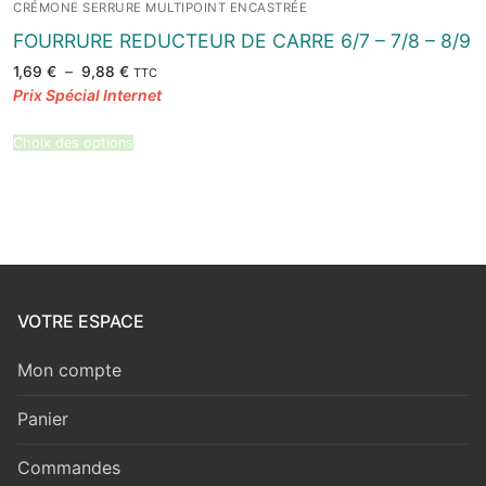
CRÉMONE SERRURE MULTIPOINT ENCASTRÉE
FOURRURE REDUCTEUR DE CARRE 6/7 – 7/8 – 8/9
Plage
1,69
€
–
9,88
€
TTC
de
prix :
1,69 €
à
9,88 €
Choix des options
VOTRE ESPACE
Mon compte
Panier
Commandes