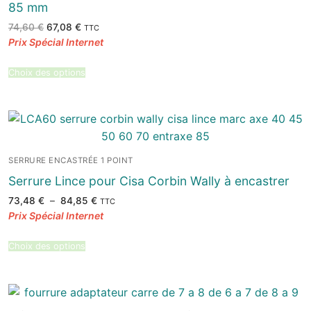
85 mm
Le
Le
74,60
€
67,08
€
TTC
prix
prix
initial
actuel
était :
est :
74,60 €.
67,08 €.
Choix des options
SERRURE ENCASTRÉE 1 POINT
Serrure Lince pour Cisa Corbin Wally à encastrer
Plage
73,48
€
–
84,85
€
TTC
de
prix :
73,48 €
à
84,85 €
Choix des options