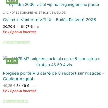
SALE!
CYLINDRES EUROPÉENS ET RONDS (JEU DE)
Cylindre Vachette VELIX – 5 clés Breveté 2036
Plage
30,70
€
–
81,97
€
TTC
de
prix :
30,70 €
à
81,97 €
Choix des options
SALE!
Poignée porte Alu carré de 8 ressort sur rosaces –
Couleur Argent
Le
Le
49,26
€
34,49
€
TTC
prix
prix
initial
actuel
était :
est :
49,26 €.
34,49 €.
Ajouter au panier