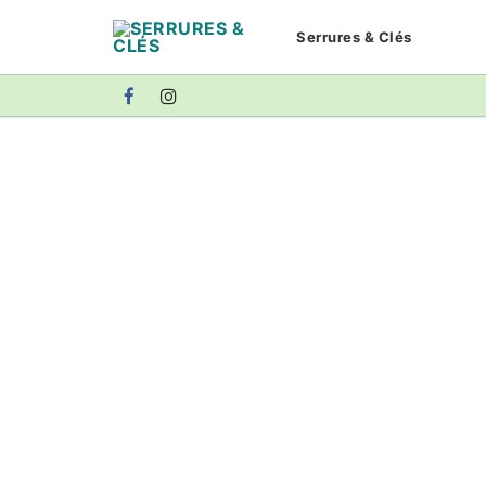
Aller
Serrures & Clés
au
contenu