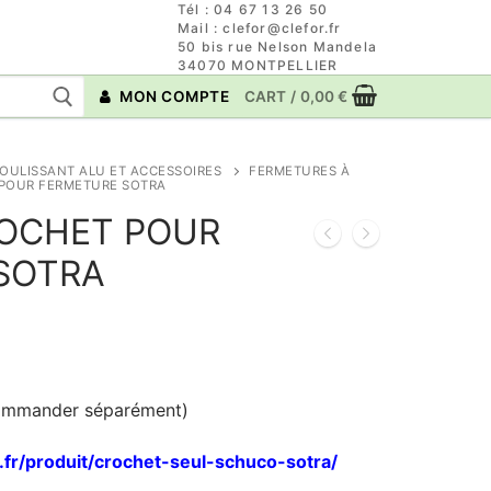
Tél : 04 67 13 26 50
Mail : clefor@clefor.fr
50 bis rue Nelson Mandela
34070 MONTPELLIER
MON COMPTE
CART
/
0,00
€
OULISSANT ALU ET ACCESSOIRES
FERMETURES À
POUR FERMETURE SOTRA
OCHET POUR
SOTRA
commander séparément)
r.fr/produit/crochet-seul-schuco-sotra/