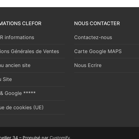
MATIONS CLEFOR
NOUS CONTACTER
 informations
Contactez-nous
ions Générales de Ventes
Carte Google MAPS
u ancien site
Nous Ecrire
 Site
 & Google *****
que de cookies (UE)
ellier 34 – Propulsé par
Customify
.