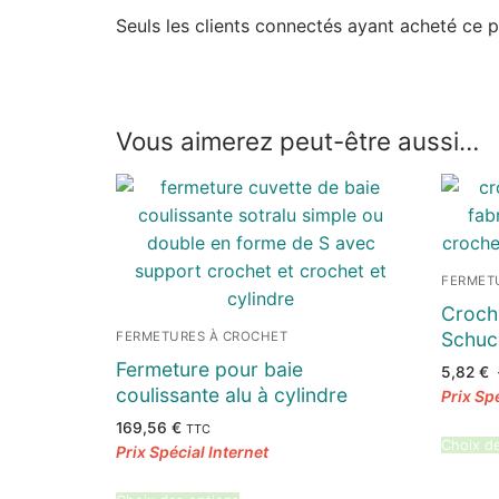
Seuls les clients connectés ayant acheté ce pro
Vous aimerez peut-être aussi…
FERMET
Croch
Schu
FERMETURES À CROCHET
Fermeture pour baie
5,82
€
coulissante alu à cylindre
169,56
€
TTC
Choix d