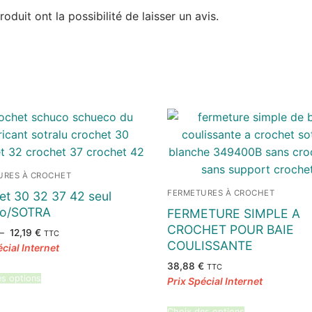
duit ont la possibilité de laisser un avis.
URES À CROCHET
FERMETURES À CROCHET
et 30 32 37 42 seul
co/SOTRA
FERMETURE SIMPLE A
CROCHET POUR BAIE
Plage
–
12,19
€
TTC
de
COULISSANTE
prix :
5,82 €
38,88
€
TTC
à
12,19 €
es options
Choix des options