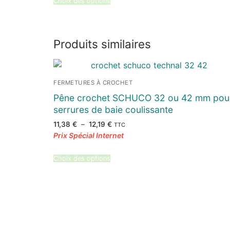
Choix des options
Produits similaires
FERMETURES À CROCHET
Pêne crochet SCHUCO 32 ou 42 mm pou
serrures de baie coulissante
Plage
11,38
€
–
12,19
€
TTC
de
prix :
11,38 €
à
12,19 €
Choix des options