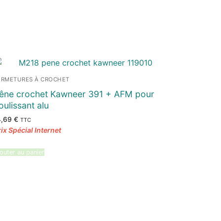
ERMETURES À CROCHET
êne crochet Kawneer 391 + AFM pour
oulissant alu
4,69
€
TTC
outer au panier