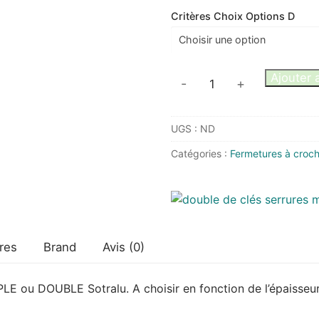
Critères Choix Options D
quantité
Ajouter 
-
+
de
SUPPORT
UGS :
ND
CROCHET
POUR
Catégories :
Fermetures à croc
FERMETURE
SOTRA
res
Brand
Avis (0)
DOUBLE Sotralu. A choisir en fonction de l’épaisseur d