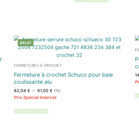
SALE!
F
r
P
c
FERMETURES À CROCHET
Fermeture à crochet Schuco pour baie
1
coulissante alu
Plage
82,04
€
–
91,00
€
TTC
de
Aj
prix :
82,04 €
à
91,00 €
Choix des options