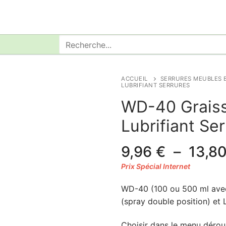
Rechercher
:
ACCUEIL
SERRURES MEUBLES 
LUBRIFIANT SERRURES
WD-40 Graiss
Lubrifiant Se
9,96
€
–
13,8
WD-40 (100 ou 500 ml avec 
(spray double position) et 
Choisir dans le menu dérou