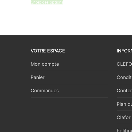
3,77 €
Choix des options
VOTRE ESPACE
INFOR
Mon compte
CLEFOR
Panier
Condit
Commandes
Conten
Plan du
Clefor
Politi