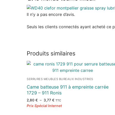
Il n’y a pas encore d’avis.
Seuls les clients connectés ayant acheté ce pro
Produits similaires
SERRURES MEUBLES BUREAUX INDUSTRIES
Came batteuse 911 à empreinte carrée
1729 – 911 Ronis
Plage
2,80
€
–
3,77
€
TTC
de
prix :
2,80 €
à