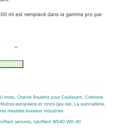
e 100 ml est remplacé dans la gamme pro par
au panier
 U moto
,
Chariot Roulette pour Coulissant
,
Crémone
lindres européens et ronds (jeu de)
,
La quincaillerie
,
res meubles bureaux industries
brifiant serrures
,
lubrifiant WD40 WD-40