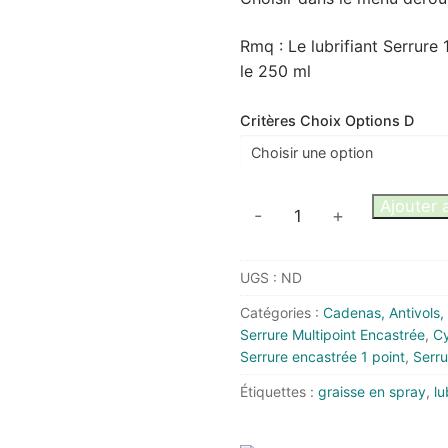
Rmq : Le lubrifiant Serrur
le 250 ml
Critères Choix Options D
quantité
Ajouter 
-
+
de
WD-
UGS :
ND
40
Graisse
Catégories :
Cadenas, Antivols,
en
Serrure Multipoint Encastrée
,
Cy
Spray
Serrure encastrée 1 point
,
Serru
et
Étiquettes :
graisse en spray
,
lu
Lubrifiant
Serrures