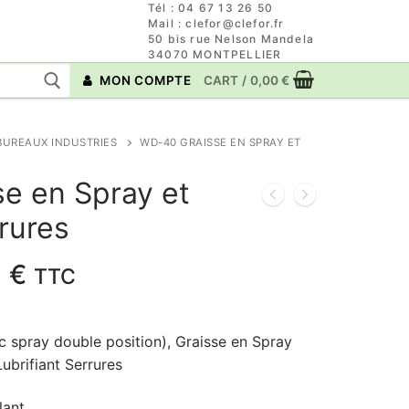
Tél : 04 67 13 26 50
Mail : clefor@clefor.fr
50 bis rue Nelson Mandela
34070 MONTPELLIER
MON COMPTE
CART
/
0,00
€
BUREAUX INDUSTRIES
WD-40 GRAISSE EN SPRAY ET
e en Spray et
rrures
Plage
0
€
TTC
de
prix :
spray double position), Graisse en Spray
9,96 €
Lubrifiant Serrures
à
13,80 €
lant.