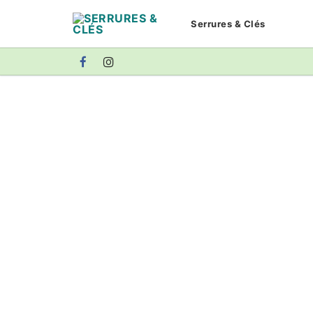
Aller
Serrures & Clés
au
contenu