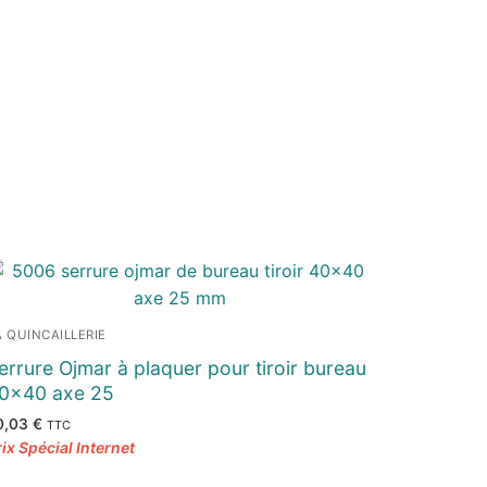
A QUINCAILLERIE
errure Ojmar à plaquer pour tiroir bureau
0×40 axe 25
0,03
€
TTC