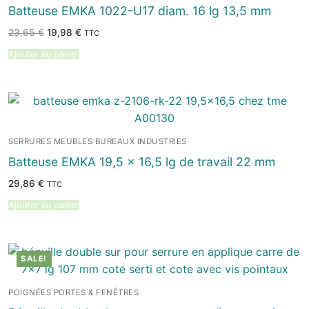
Batteuse EMKA 1022-U17 diam. 16 lg 13,5 mm
Le
Le
23,65
€
19,98
€
TTC
prix
prix
initial
actuel
Ajouter au panier
était :
est :
23,65 €.
19,98 €.
SERRURES MEUBLES BUREAUX INDUSTRIES
Batteuse EMKA 19,5 x 16,5 lg de travail 22 mm
29,86
€
TTC
Ajouter au panier
SALE!
POIGNÉES PORTES & FENÊTRES