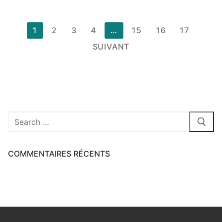
Pagination
1
2
3
4
…
15
16
17
des
SUIVANT
publications
Rechercher
:
COMMENTAIRES RÉCENTS