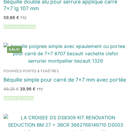
Béquille double alu pour serrure applique carré
7×7 lg 107 mm
59,86
€
TTC
Choix des options
SALE!
POIGNÉES PORTES & FENÊTRES
Béquille simple pour carré de 7×7 mm avec portée
Le
Le
49,25
€
39,96
€
TTC
prix
prix
initial
actuel
Ajouter au panier
était :
est :
49,25 €.
39,96 €.