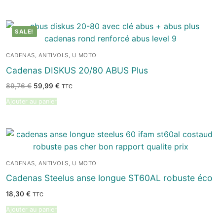
SALE!
CADENAS, ANTIVOLS, U MOTO
Cadenas DISKUS 20/80 ABUS Plus
Le
Le
89,76
€
59,99
€
TTC
prix
prix
initial
actuel
Ajouter au panier
était :
est :
89,76 €.
59,99 €.
CADENAS, ANTIVOLS, U MOTO
Cadenas Steelus anse longue ST60AL robuste éco
18,30
€
TTC
Ajouter au panier