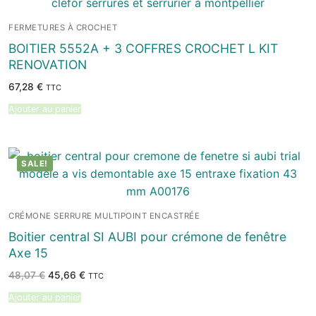
FERMETURES À CROCHET
BOITIER 5552A + 3 COFFRES CROCHET L KIT
RENOVATION
67,28
€
TTC
Ajouter au panier
SALE!
CRÉMONE SERRURE MULTIPOINT ENCASTRÉE
Boitier central SI AUBI pour crémone de fenêtre
Axe 15
Le
Le
48,07
€
45,66
€
TTC
prix
prix
initial
actuel
Ajouter au panier
était :
est :
48,07 €.
45,66 €.