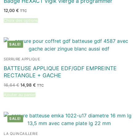
Badge HEXACT vigik vièrge à programmer
12,00
€
TTC
Choix des options
SALE!
SERRURE APPLIQUE
BATTEUSE APPLIQUE EDF/GDF EMPREINTE
RECTANGLE + GACHE
Le
Le
16,64
€
14,98
€
TTC
prix
prix
initial
actuel
Ajouter au panier
était :
est :
16,64 €.
14,98 €.
SALE!
LA QUINCAILLERIE