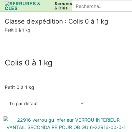
Aller
Rechercher
Serrures
& Clés
au
:
contenu
Classe d’expédition :
Colis 0 à 1 kg
Petit 0 à 1 kg
Colis 0 à 1 kg
Petit 0 à 1 kg