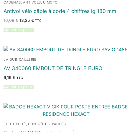
CADENAS, ANTIVOLS, U MOTO
Antivol vélo câble à code 4 chiffres lg 180 mm
Le
Le
16,09
€
13,25
€
TTC
prix
prix
initial
actuel
Ajouter au panier
était :
est :
16,09 €.
13,25 €.
LA QUINCAILLERIE
AV 340060 EMBOUT DE TRINGLE EURO
6,16
€
TTC
Ajouter au panier
ELECTRICITÉ, CONTRÔLES D'ACCÈS