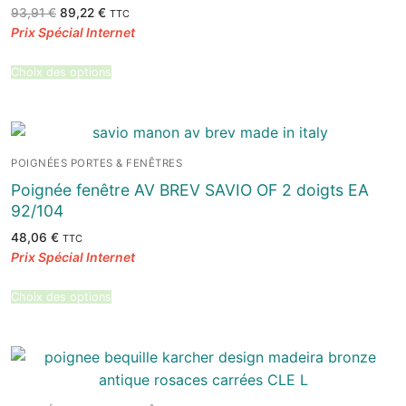
Le
Le
93,91
€
89,22
€
TTC
prix
prix
initial
actuel
était :
est :
93,91 €.
89,22 €.
Choix des options
POIGNÉES PORTES & FENÊTRES
Poignée fenêtre AV BREV SAVIO OF 2 doigts EA
92/104
48,06
€
TTC
Choix des options