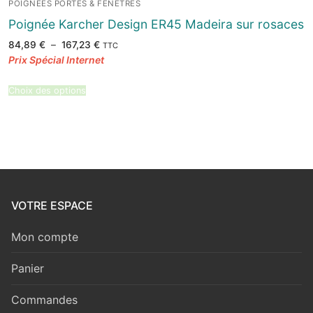
POIGNÉES PORTES & FENÊTRES
Poignée Karcher Design ER45 Madeira sur rosaces
Plage
84,89
€
–
167,23
€
TTC
de
prix :
84,89 €
à
167,23 €
Choix des options
VOTRE ESPACE
Mon compte
Panier
Commandes