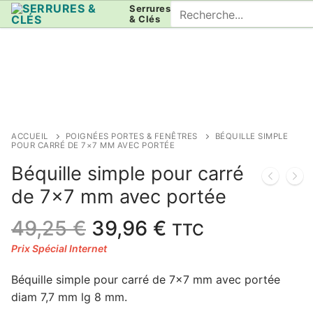
Aller
Rechercher
Serrures
& Clés
au
:
contenu
ACCUEIL
POIGNÉES PORTES & FENÊTRES
BÉQUILLE SIMPLE
POUR CARRÉ DE 7×7 MM AVEC PORTÉE
Béquille simple pour carré
de 7×7 mm avec portée
Le
Le
49,25
€
39,96
€
TTC
prix
prix
initial
actuel
Béquille simple pour carré de 7×7 mm avec portée
était :
est :
diam 7,7 mm lg 8 mm.
49,25 €.
39,96 €.