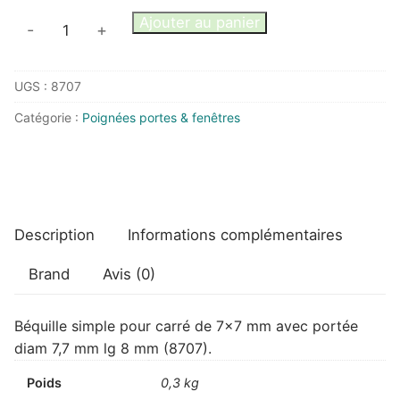
quantité
Ajouter au panier
-
+
de
Béquille
UGS :
8707
simple
pour
Catégorie :
Poignées portes & fenêtres
carré
de
7x7
mm
avec
Description
Informations complémentaires
portée
Brand
Avis (0)
Béquille simple pour carré de 7×7 mm avec portée
diam 7,7 mm lg 8 mm (8707).
Poids
0,3 kg