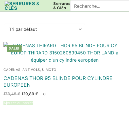
Aller
Rechercher
Serrures
& Clés
au
:
contenu
SALE!
CADENAS, ANTIVOLS, U MOTO
CADENAS THOR 95 BLINDE POUR CYLINDRE
EUROPEEN
Le
Le
178,48
€
129,89
€
TTC
prix
prix
initial
actuel
Ajouter au panier
était :
est :
178,48 €.
129,89 €.