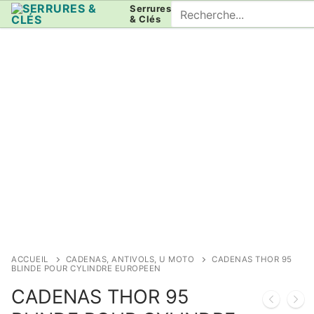
Aller
Rechercher
Serrures
& Clés
au
:
contenu
ACCUEIL
CADENAS, ANTIVOLS, U MOTO
CADENAS THOR 95
BLINDE POUR CYLINDRE EUROPEEN
CADENAS THOR 95