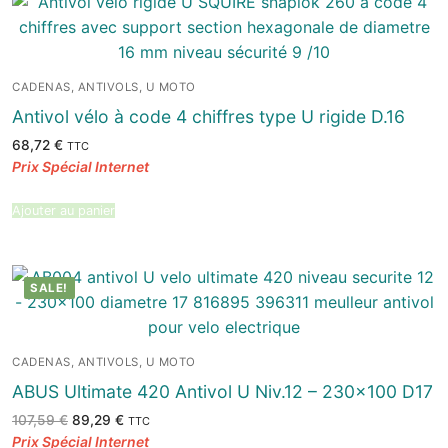
CADENAS, ANTIVOLS, U MOTO
Antivol vélo à code 4 chiffres type U rigide D.16
68,72
€
TTC
Ajouter au panier
SALE!
CADENAS, ANTIVOLS, U MOTO
ABUS Ultimate 420 Antivol U Niv.12 – 230×100 D17
Le
Le
107,59
€
89,29
€
TTC
prix
prix
initial
actuel