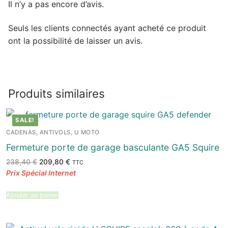
Il n’y a pas encore d’avis.
Seuls les clients connectés ayant acheté ce produit
ont la possibilité de laisser un avis.
Produits similaires
SALE!
CADENAS, ANTIVOLS, U MOTO
Fermeture porte de garage basculante GA5 Squire
Le
Le
238,40
€
209,80
€
TTC
prix
prix
initial
actuel
était :
est :
238,40 €.
209,80 €.
Ajouter au panier