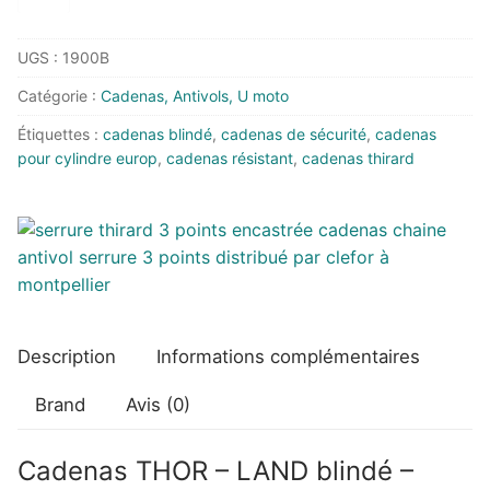
de
CADENAS
UGS :
1900B
THOR
95
Catégorie :
Cadenas, Antivols, U moto
BLINDE
Étiquettes :
cadenas blindé
,
cadenas de sécurité
,
cadenas
POUR
pour cylindre europ
,
cadenas résistant
,
cadenas thirard
CYLINDRE
EUROPEEN
Description
Informations complémentaires
Brand
Avis (0)
Cadenas THOR – LAND blindé –