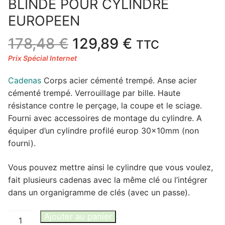
BLINDE POUR CYLINDRE
EUROPEEN
Le
Le
178,48
€
129,89
€
TTC
prix
prix
initial
actuel
Cadenas
Corps acier cémenté trempé. Anse acier
était :
est :
cémenté trempé. Verrouillage par bille. Haute
178,48 €.
129,89 €.
résistance contre le perçage, la coupe et le sciage.
Fourni avec accessoires de montage du cylindre. A
équiper d’un cylindre profilé europ 30x10mm (non
fourni).
Vous pouvez mettre ainsi le cylindre que vous voulez,
fait plusieurs cadenas avec la même clé ou l’intégrer
dans un organigramme de clés (avec un passe).
quantité
Ajouter au panier