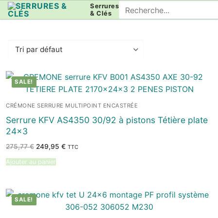
Aller
Rechercher
Serrures
& Clés
au
:
contenu
SALE!
CRÉMONE SERRURE MULTIPOINT ENCASTRÉE
Serrure KFV AS4350 30/92 à pistons Tétière plate
24×3
Le
Le
275,77
€
249,95
€
TTC
prix
prix
initial
actuel
Ajouter au panier
était :
est :
275,77 €.
249,95 €.
SALE!