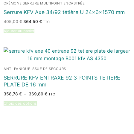
CRÉMONE SERRURE MULTIPOINT ENCASTRÉE
Serrure KFV Axe 34/92 tétière U 24x6x1570 mm
Le
Le
405,00
€
364,50
€
TTC
prix
prix
initial
actuel
Ajouter au panier
était :
est :
405,00 €.
364,50 €.
ANTI-PANIQUE ISSUE DE SECOURS
SERRURE KFV ENTRAXE 92 3 POINTS TETIERE
PLATE DE 16 mm
Plage
358,78
€
–
369,89
€
TTC
de
prix :
Choix des options
358,78 €
à
369,89 €