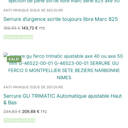
ANTI-PANIQUE ISSUE DE SECOURS
Serrure d’urgence sortie toujours libre Marc 825
Le
Le
189,66
€
143,72
€
TTC
prix
prix
initial
actuel
Ajouter au panier
était :
est :
189,66 €.
143,72 €.
SALE!
ANTI-PANIQUE ISSUE DE SECOURS
Serrure GU TRIMATIC Automatique ajustable Haut
& Bas
Le
Le
234,83
€
209,88
€
TTC
prix
prix
initial
actuel
Choix des options
était :
est :
234,83 €.
209,88 €.