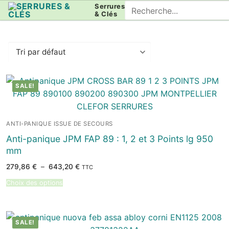
Aller
Rechercher
Serrures
& Clés
au
:
contenu
SALE!
ANTI-PANIQUE ISSUE DE SECOURS
Anti-panique JPM FAP 89 : 1, 2 et 3 Points lg 950
mm
Plage
279,86
€
–
643,20
€
TTC
de
prix :
Choix des options
279,86 €
à
643,20 €
SALE!