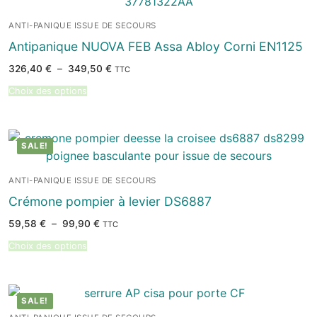
ANTI-PANIQUE ISSUE DE SECOURS
Antipanique NUOVA FEB Assa Abloy Corni EN1125
Plage
326,40
€
–
349,50
€
TTC
de
prix :
Choix des options
326,40 €
à
349,50 €
SALE!
ANTI-PANIQUE ISSUE DE SECOURS
Crémone pompier à levier DS6887
Plage
59,58
€
–
99,90
€
TTC
de
prix :
Choix des options
59,58 €
à
99,90 €
SALE!