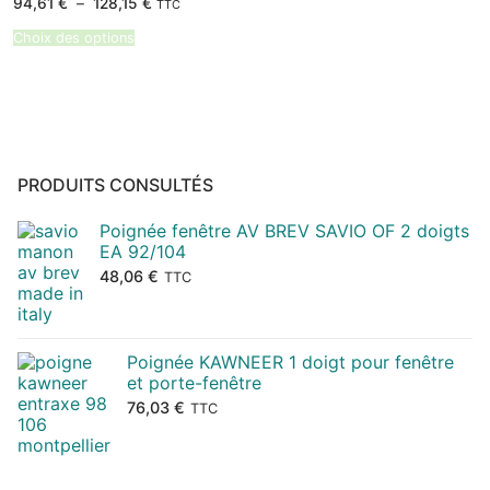
Plage
94,61
€
–
128,15
€
TTC
de
prix :
Choix des options
94,61 €
à
128,15 €
PRODUITS CONSULTÉS
Poignée fenêtre AV BREV SAVIO OF 2 doigts
EA 92/104
48,06
€
TTC
Poignée KAWNEER 1 doigt pour fenêtre
et porte-fenêtre
76,03
€
TTC