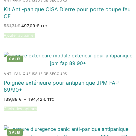
ANTI-PANIQUE ISSUE DE SECOURS
Kit Anti-panique CISA Dierre pour porte coupe feu
CF
Le
Le
561,71
€
497,09
€
TTC
prix
prix
initial
actuel
Ajouter au panier
était :
est :
561,71 €.
497,09 €.
SALE!
ANTI-PANIQUE ISSUE DE SECOURS
Poignée extérieure pour antipanique JPM FAP
89/90+
Plage
139,88
€
–
194,42
€
TTC
de
prix :
Choix des options
139,88 €
à
194,42 €
SALE!