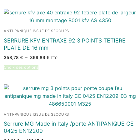
ANTI-PANIQUE ISSUE DE SECOURS
SERRURE KFV ENTRAXE 92 3 POINTS TETIERE
PLATE DE 16 mm
Plage
358,78
€
–
369,89
€
TTC
de
prix :
Choix des options
358,78 €
à
369,89 €
ANTI-PANIQUE ISSUE DE SECOURS
Serrure MG Made in Italy /porte ANTIPANIQUE CE
0425 EN12209