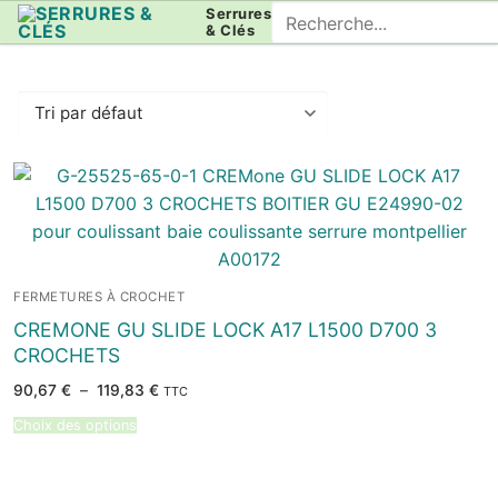
Aller
Rechercher
Serrures
& Clés
au
:
contenu
FERMETURES À CROCHET
CREMONE GU SLIDE LOCK A17 L1500 D700 3
CROCHETS
Plage
90,67
€
–
119,83
€
TTC
de
prix :
Choix des options
90,67 €
à
119,83 €