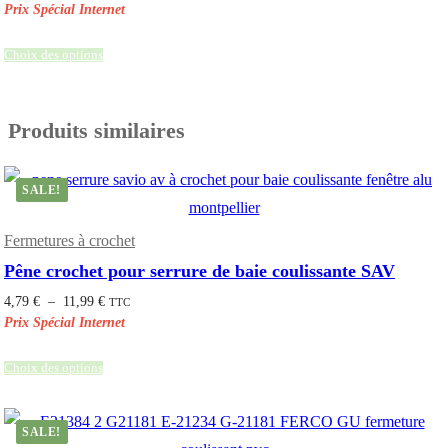
Choix des options
Produits similaires
SALE!
Fermetures à crochet
Pêne crochet pour serrure de baie coulissante SAV
Plage
4,79
€
–
11,99
€
TTC
de
prix :
4,79 €
à
11,99 €
Choix des options
SALE!