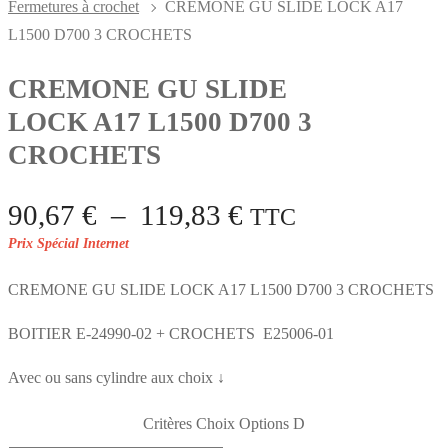
Fermetures à crochet
CREMONE GU SLIDE LOCK A17
L1500 D700 3 CROCHETS
CREMONE GU SLIDE
LOCK A17 L1500 D700 3
CROCHETS
Plage
90,67
€
–
119,83
€
TTC
de
prix :
CREMONE GU SLIDE LOCK A17 L1500 D700 3 CROCHETS
90,67 €
à
BOITIER E-24990-02 + CROCHETS E25006-01
119,83 €
Avec ou sans cylindre aux choix ↓
Critères Choix Options D