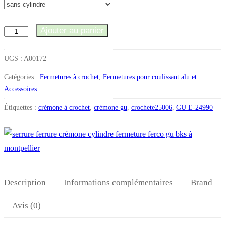
Ajouter au panier
quantité
de
CREMONE
UGS :
A00172
GU
Catégories :
Fermetures à crochet
,
Fermetures pour coulissant alu et
SLIDE
Accessoires
LOCK
Étiquettes :
crémone à crochet
,
crémone gu
,
crochete25006
,
GU E-24990
A17
L1500
D700
3
CROCHETS
Description
Informations complémentaires
Brand
Avis (0)