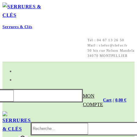
Aller
Menu
Fermer
au
contenu
Serrures & Clés
Tél : 04 67 13 26 50
Mail : clefor@clefor.fr
50 bis rue Nelson Mandela
34070 MONTPELLIER
MON
Cart
/
0,00
€
COMPTE
Rechercher
: