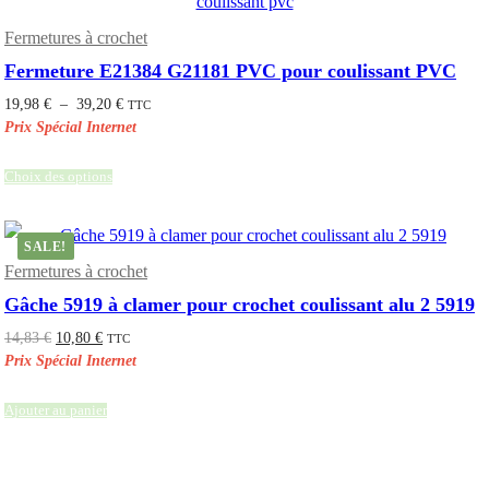
Fermetures à crochet
Fermeture E21384 G21181 PVC pour coulissant PVC
Plage
19,98
€
–
39,20
€
TTC
de
prix :
19,98 €
à
39,20 €
Choix des options
SALE!
Fermetures à crochet
Gâche 5919 à clamer pour crochet coulissant alu 2 5919
Le
Le
14,83
€
10,80
€
TTC
prix
prix
initial
actuel
était :
est :
14,83 €.
10,80 €.
Ajouter au panier