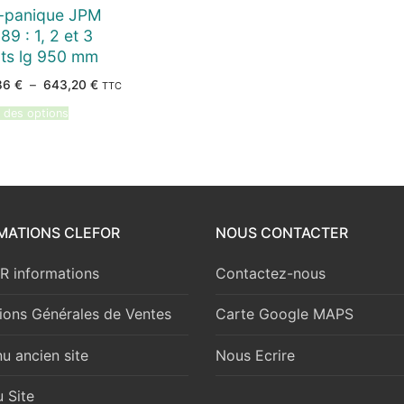
i-panique JPM
89 : 1, 2 et 3
nts lg 950 mm
Plage
86
€
–
643,20
€
TTC
de
prix :
 des options
279,86 €
à
643,20 €
MATIONS CLEFOR
NOUS CONTACTER
 informations
Contactez-nous
ions Générales de Ventes
Carte Google MAPS
u ancien site
Nous Ecrire
 Site