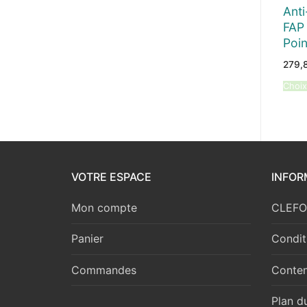
Ant
FAP 
Poi
279,
Choix
VOTRE ESPACE
INFOR
Mon compte
CLEFOR
Panier
Condit
Commandes
Conten
Plan du