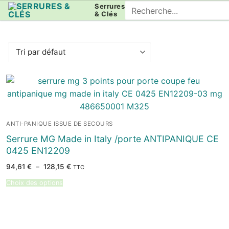
Aller
Rechercher
Serrures
& Clés
au
:
contenu
ANTI-PANIQUE ISSUE DE SECOURS
Serrure MG Made in Italy /porte ANTIPANIQUE CE
0425 EN12209
Plage
94,61
€
–
128,15
€
TTC
de
prix :
Choix des options
94,61 €
à
128,15 €