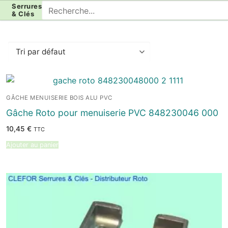
Aller
Rechercher
Serrures
& Clés
au
:
contenu
GÂCHE MENUISERIE BOIS ALU PVC
Gâche Roto pour menuiserie PVC 848230046 000
10,45
€
TTC
Ajouter au panier