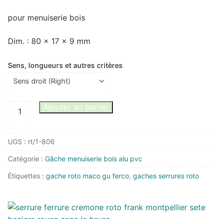
pour menuiserie bois
Dim. : 80 x 17 x 9 mm
Sens, longueurs et autres critères
quantité
Ajouter au panier
de
Gâche
UGS :
rt/1-806
Roto
R
Catégorie :
Gâche menuiserie bois alu pvc
ou
Étiquettes :
gache roto maco gu ferco
,
gaches serrures roto
L
11
1-
806