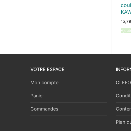
coul
KA
15,7
Ajout
VOTRE ESPACE
INFOR
Mon compte
CLEFOR
Panier
Condit
Commandes
Conten
Plan du