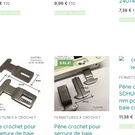
24074
€
9,96
€
TTC
TTC
7,38
€
T
er au panier
Ajouter au panier
Ajouter 
SALE!
FERMET
Pêne 
SCHUC
mm po
baie c
11,38
€
ETURES À CROCHET
FERMETURES À CROCHET
e crochet pour
Pêne crochet pour
Choix de
eture de baie
serrure de baie