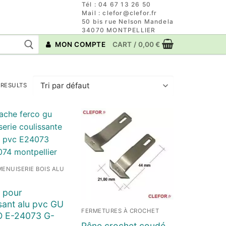
Tél : 04 67 13 26 50
Mail : clefor@clefor.fr
50 bis rue Nelson Mandela
34070 MONTPELLIER
MON COMPTE
CART
/
0,00
€
 RESULTS
ENUISERIE BOIS ALU
 pour
sant alu pvc GU
FERMETURES À CROCHET
 E-24073 G-
Pêne crochet coudé