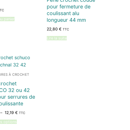
pour fermeture de
TC
coulissant alu
longueur 44 mm
au panier
22,80
€
TTC
Lire la suite
URES À CROCHET
crochet
O 32 ou 42
ur serrures de
oulissante
Plage
–
12,19
€
TTC
de
prix :
s options
11,38 €
à