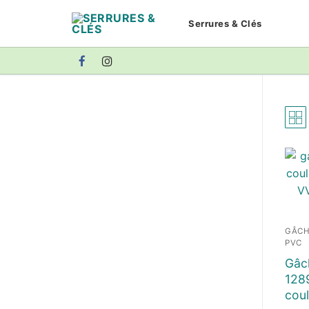
Aller
Serrures & Clés
au
contenu
GÂCH
PVC
Gâc
128
coul