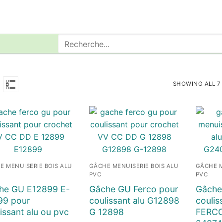
Rechercher
:
SHOWING ALL 7
E MENUISERIE BOIS ALU
GÂCHE MENUISERIE BOIS ALU
GÂCHE M
PVC
PVC
he GU E12899 E-
Gâche GU Ferco pour
Gâche
99 pour
coulissant alu G12898
coulis
issant alu ou pvc
G 12898
FERCO