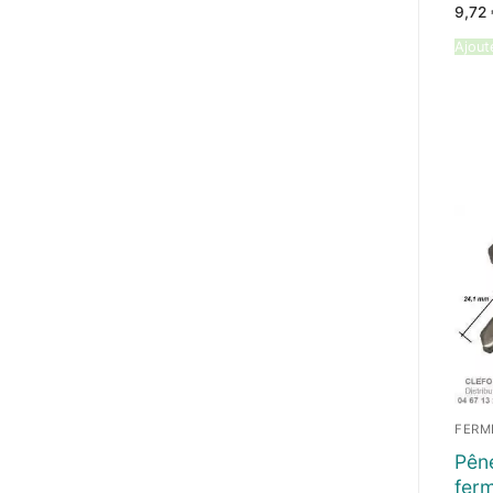
9,72
Ajout
FERM
Pên
ferm