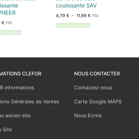
issante
coulissante SAV
WNEER
Plage
4,79
€
–
11,99
€
TTC
de
9
€
TTC
prix :
Choix des options
4,79 €
à
er au panier
11,99 €
MATIONS CLEFOR
NOUS CONTACTER
 informations
Contactez-nous
ions Générales de Ventes
Carte Google MAPS
u ancien site
Nous Ecrire
 Site